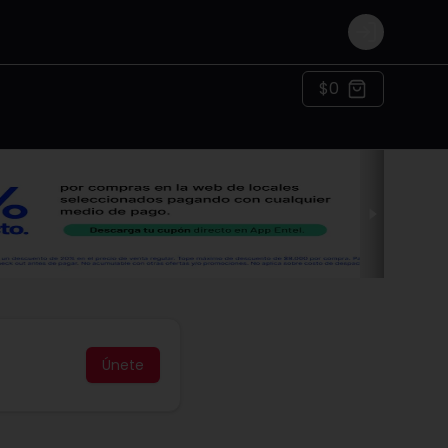
Login
$0
Únete