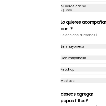
Aji verde cacho
+
$1.000
-
14
%
Tabla 50 piezas clásicas
Lo quieres acompaña
10 piezas tempura rellena con 
con: ?
pollo, queso crema y cebollin

10 piezas palta rellena con 
Seleccione al menos 1
camarón queso y cebollin

10 piezas queso rellena con 
pollo, palta y cebollin

$24.990
$28.990
Sin mayonesa
4 gyosas pollo y cerdo

4 bolitas queso

4 barritas de queso

Con mayonesa
8 piezas hosomaki pollo
Ketchup
Ceviche Roll
Mostaza
Envoltura de arroz, relleno 
camarón furai, palta, cubierto 
con ceviche de pescado.
deseas agregar
papas fritas?
$7.990