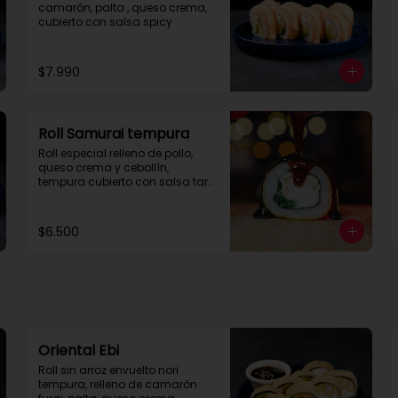
camarón, palta , queso crema, 
cubierto con salsa spicy
$7.990
Roll Samurai tempura
Roll especial relleno de pollo, 
queso crema y cebollín, 
tempura cubierto con salsa tare 
con corte de 8 piezas.
$6.500
Oriental Ebi
Roll sin arroz envuelto nori 
tempura, relleno de camarón 