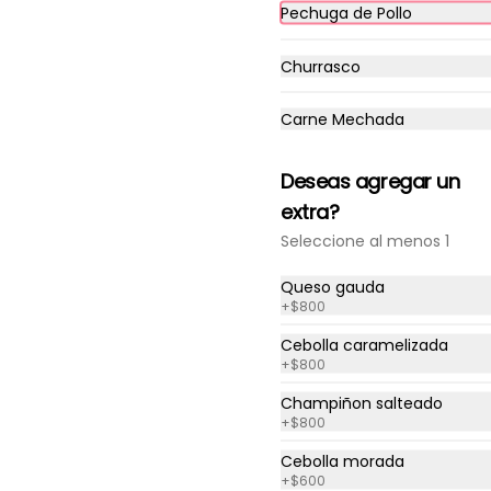
Pechuga de Pollo
Churrasco
-
32
%
Cono G (Grande)
Carne Mechada
Cono de 300gr solo papitas 
fritas naturales.

Agrega tu extra preferido como

Deseas agregar un
Cheddar, carne mechada, a lo 
extra?
pobre

y mucho mas....
$3.000
$4.400
Seleccione al menos 1
Queso gauda
+
$800
Cono Extra Grande a lo
Pobre
Cebolla caramelizada
+
$800
Con extra de Mayonesa, 
ketchup o mostaza gratis
Champiñon salteado
+
$800
$6.300
Cebolla morada
+
$600