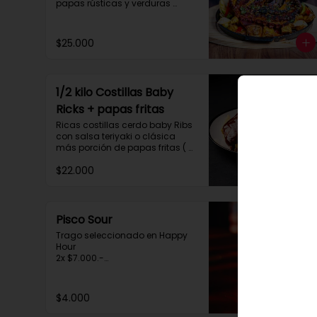
papas rústicas y verduras 
salteadas.

 Para compartir tres personas 
aprox.
$25.000
1/2 kilo Costillas Baby
Ricks + papas fritas
Ricas costillas cerdo baby Ribs 
con salsa teriyaki o clásica 
más porción de papas fritas ( 
para dos personas)
$22.000
Pisco Sour
Trago seleccionado en Happy 
Hour

2x $7.000.-

de 20:30 a 00:30hrs.
$4.000