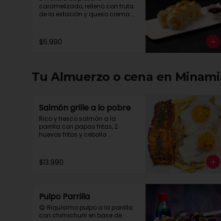
caramelizado, relleno con fruta 
de la estación y queso crema 
con salsa chocolate.
$6.990
Tu Almuerzo o cena en Minami.
Salmón grille a lo pobre
Rico y fresco salmón a la 
parrilla con papas fritas, 2 
huevos fritos y cebolla 
caramelizada
$13.990
Pulpo Parrilla
😋 Riquísimo pulpo a la parrilla 
con chimichurri en base de 