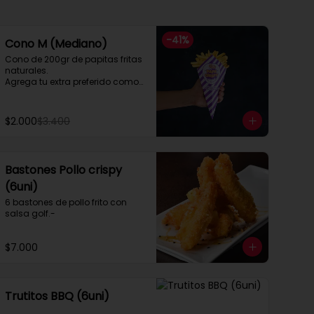
-
41
%
Cono M (Mediano)
Cono de 200gr de papitas fritas 
naturales.

Agrega tu extra preferido como

Cheddar, carne mechada, a lo 
pobre

y mucho mas....
$2.000
$3.400
Bastones Pollo crispy
(6uni)
6 bastones de pollo frito con 
salsa golf.-
$7.000
Trutitos BBQ (6uni)