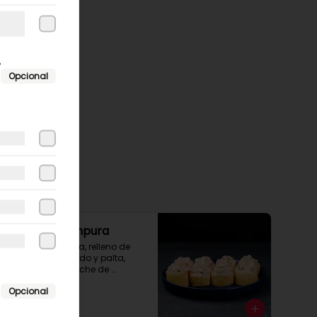
r
Opcional
Roll Furai Tempura
Envoltura tempura, relleno de 
camarón apanado y palta, 
cubierto con ceviche de 
salmón.
Opcional
$8.500