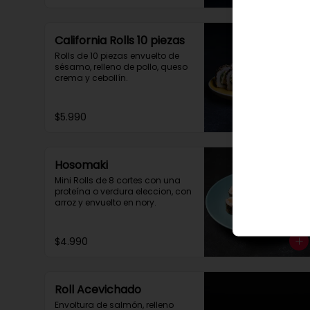
California Rolls 10 piezas
Rolls de 10 piezas envuelto de 
sésamo, relleno de pollo, queso 
crema y cebollín.
$5.990
Hosomaki
Mini Rolls de 8 cortes con una 
proteína o verdura eleccion, con 
arroz y envuelto en nory.
$4.990
Roll Acevichado
Envoltura de salmón, relleno 