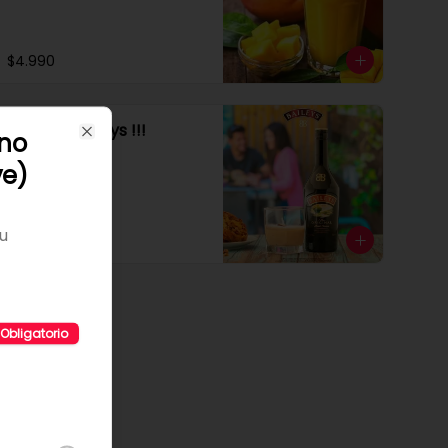
$4.990
NUEVO : Baileys !!!
ano
Close
ve)
u
$5.990
Obligatorio