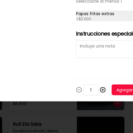
Seleccione al menos 1
Papas fritas extras
Ceviche Tempura
+
$2.000
Roll tempura relleno de palta y 
camarón, cubierto con salsa 
Instrucciones especia
acevichada y ceviche de 
pescado.
$8.000
Mechada rolls
Rolls Especial de 8 piezas 
envuelto en palta, relleno de 
carne mechada, cebolla 
Agregar
caramelizada y queso crema.

Se recomienda con salsa spice.
$8.990
Roll Ebi Sake
Envoltura salmón, relleno 