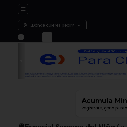
Abrir menu de navegación
¿Dónde quieres pedir?
Acumula
Min
Regístrate, gana punt
🍭Especial Semana del NIño ( a )