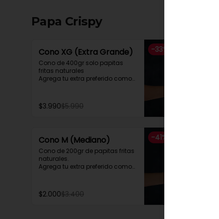
Papa Crispy
-
33
%
Cono XG (Extra Grande)
Cono de 400gr solo papitas 
fritas naturales

Agrega tu extra preferido como

Cheddar, carne mechada, a lo 
pobre

y mucho mas....
$3.990
$5.990
-
41
%
Cono M (Mediano)
Cono de 200gr de papitas fritas 
naturales.

Agrega tu extra preferido como

Cheddar, carne mechada, a lo 
pobre

y mucho mas....
$2.000
$3.400