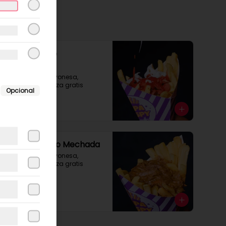
Cono Grande
Salchipapa
Con extra de Mayonesa, 
ketchup o mostaza gratis
Opcional
$4.990
Cono Mediano Mechada
Con extra de Mayonesa, 
ketchup o mostaza gratis
$4.900