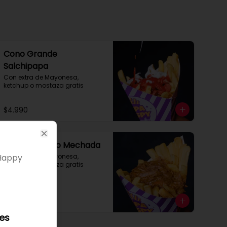
Cono Grande
Salchipapa
Con extra de Mayonesa, 
ketchup o mostaza gratis
$4.990
Close
Cono Mediano Mechada
 Happy
Con extra de Mayonesa, 
ketchup o mostaza gratis
$4.900
les