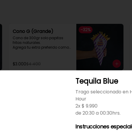
-
32
%
Cono G (Grande)
Cono de 300gr solo papitas 
fritas naturales.

Agrega tu extra preferido como

Cheddar, carne mechada, a lo 
pobre

y mucho mas....
$3.000
$4.400
Tequila Blue
Cono Extra Grande a lo
Pobre
Trago seleccionado en
Hour
Con extra de Mayonesa, 
ketchup o mostaza gratis
2x $ 9.990
de 20:30 a 00:30hrs.
$6.300
Instrucciones especia