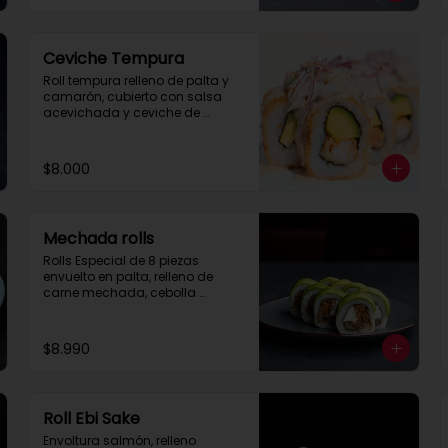
Ceviche Tempura
Roll tempura relleno de palta y 
camarón, cubierto con salsa 
acevichada y ceviche de 
pescado.
$8.000
Mechada rolls
Rolls Especial de 8 piezas 
envuelto en palta, relleno de 
carne mechada, cebolla 
caramelizada y queso crema.

Se recomienda con salsa spice.
$8.990
Roll Ebi Sake
Envoltura salmón, relleno 