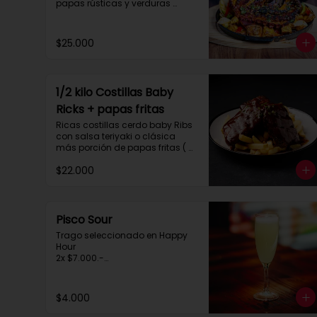
papas rústicas y verduras 
salteadas.

 Para compartir tres personas 
aprox.
$25.000
1/2 kilo Costillas Baby
Ricks + papas fritas
Ricas costillas cerdo baby Ribs 
con salsa teriyaki o clásica 
más porción de papas fritas ( 
para dos personas)
$22.000
Pisco Sour
Trago seleccionado en Happy 
Hour

2x $7.000.-

de 20:30 a 00:30hrs.
$4.000