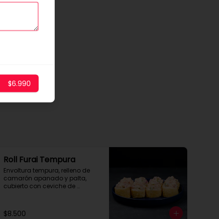
$6.990
Roll Furai Tempura
Envoltura tempura, relleno de 
camarón apanado y palta, 
cubierto con ceviche de 
salmón.
$8.500