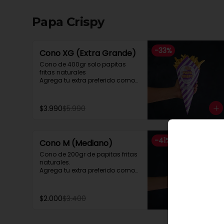
Papa Crispy
-
33
%
Cono XG (Extra Grande)
Cono de 400gr solo papitas 
fritas naturales

Agrega tu extra preferido como

Cheddar, carne mechada, a lo 
pobre

y mucho mas....
$3.990
$5.990
-
41
%
Cono M (Mediano)
Cono de 200gr de papitas fritas 
naturales.

Agrega tu extra preferido como

Cheddar, carne mechada, a lo 
pobre

y mucho mas....
$2.000
$3.400