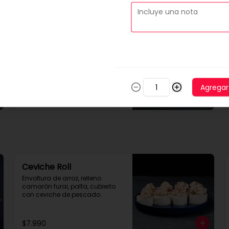
-
14
%
Tabla 50 piezas clásicas
10 piezas tempura rellena con 
pollo, queso crema y cebollin

10 piezas palta rellena con 
camarón queso y cebollin

10 piezas queso rellena con 
Agregar
pollo, palta y cebollin

$24.990
$28.990
4 gyosas pollo y cerdo

4 bolitas queso

4 barritas de queso

8 piezas hosomaki pollo
Ceviche Roll
Envoltura de arroz, relleno 
camarón furai, palta, cubierto 
con ceviche de pescado.
$7.990