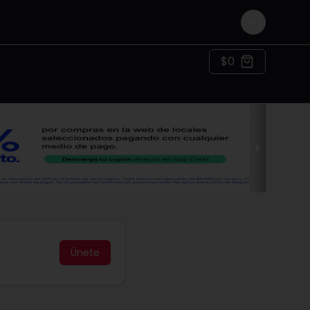
Login
$0
Únete