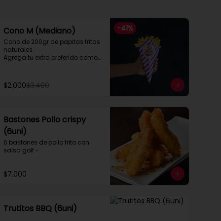
-
41
%
Cono M (Mediano)
Cono de 200gr de papitas fritas 
naturales.

Agrega tu extra preferido como

Cheddar, carne mechada, a lo 
pobre

y mucho mas....
$2.000
$3.400
Bastones Pollo crispy
(6uni)
6 bastones de pollo frito con 
salsa golf.-
$7.000
Trutitos BBQ (6uni)