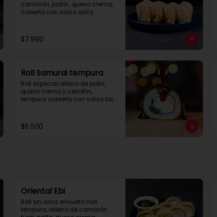
camarón, palta , queso crema, 
cubierto con salsa spicy
$7.990
Roll Samurai tempura
Roll especial relleno de pollo, 
queso crema y cebollín, 
tempura cubierto con salsa tare 
con corte de 8 piezas.
$6.500
Oriental Ebi
Roll sin arroz envuelto nori 
tempura, relleno de camarón 