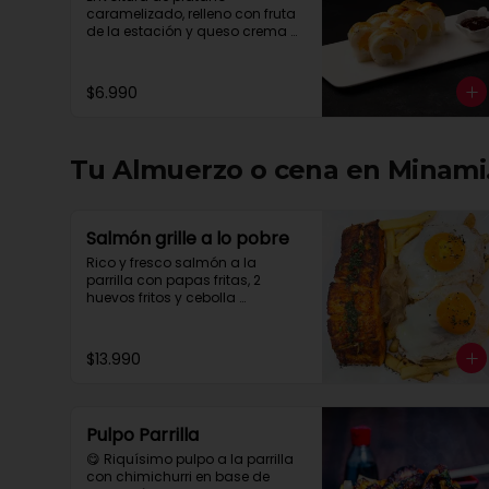
caramelizado, relleno con fruta 
de la estación y queso crema 
con salsa chocolate.
$6.990
Tu Almuerzo o cena en Minami.
Salmón grille a lo pobre
Rico y fresco salmón a la 
parrilla con papas fritas, 2 
huevos fritos y cebolla 
caramelizada
$13.990
Pulpo Parrilla
😋 Riquísimo pulpo a la parrilla 
con chimichurri en base de 