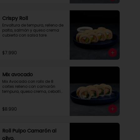
Crispy Roll
Envoltura de tempura, relleno de 
palta, salmón y queso crema 
cubierto con salsa tare.
$7.990
Mix avocado
Mix Avocado con rolls de 8 
cortes relleno con camarón 
tempura, queso crema, cebollín 
envuelto en palta y salmón, 
cubierto con salsa acevichada 
y toques de merquén.
$8.990
Roll Pulpo Camarón al
olivo.