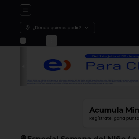
Abrir menu de navegación
¿Dónde quieres pedir?
Acumula
Min
Regístrate, gana punt
🍭Especial Semana del NIño ( a )