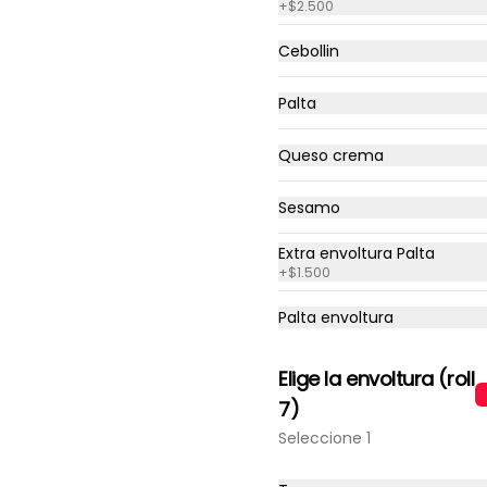
+
$2.500
camarón, palta , queso crema, 
cubierto con salsa spicy
Cebollin
$7.990
Palta
Queso crema
Roll Samurai tempura
Roll especial relleno de pollo, 
queso crema y cebollín, 
Sesamo
tempura cubierto con salsa tare 
con corte de 8 piezas.
Extra envoltura Palta
+
$1.500
$6.500
Palta envoltura
Elige la envoltura (roll
7)
Oriental Ebi
Seleccione 1
Roll sin arroz envuelto nori 
tempura, relleno de camarón 