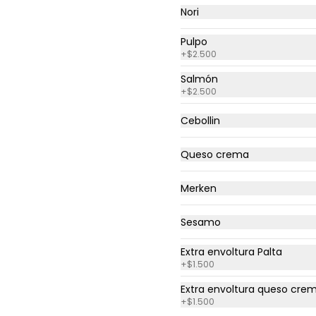
Nori
Pulpo
Cono Grande
+
$2.500
Salchipapa
Con extra de Mayonesa, 
Salmón
ketchup o mostaza gratis
+
$2.500
Cebollin
$4.990
Queso crema
Menu Niños
Menú preferido de lo peques 
Merken
papas fritas con 5 nuggets y 9 
pulpitos salchichas-.
Sesamo
$5.990
Extra envoltura Palta
+
$1.500
Extra envoltura queso cre
Nuggets de pollo (10uni)
+
$1.500
10 unidades