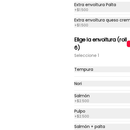
Extra envoltura Palta
+
$1.500
Ceviche Tempura
Extra envoltura queso cre
Roll tempura relleno de palta y 
+
$1.500
camarón, cubierto con salsa 
acevichada y ceviche de 
pescado.
Elige la envoltura (roll
6)
$8.000
Seleccione 1
Mechada rolls
Tempura
Rolls Especial de 8 piezas 
envuelto en palta, relleno de 
Nori
carne mechada, cebolla 
caramelizada y queso crema.

Se recomienda con salsa spice.
Salmón
$8.990
+
$2.500
Pulpo
+
$2.500
Roll Ebi Sake
Salmón + palta
Envoltura salmón, relleno 