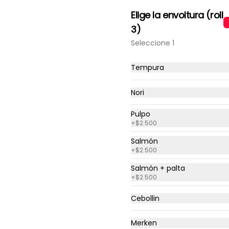
Elige la envoltura (roll
3)
Seleccione 1
$3.990
Tempura
..
Nori
Milanesa a lo pobre
Pulpo
Exquisita milanesa con huevo 
+
$2.500
frito y cebolla caramelizada 
acompañada de papas fritas.
Salmón
+
$2.500
$8.490
Salmón + palta
+
$2.500
Cebollin
Ceviche clásico peruano
El mas rico, reponer y clasico 
Merken
ceviche a la peruana con 250 g 