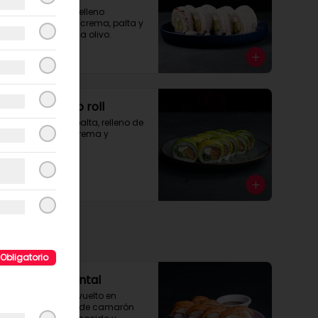
Envoltura pulpo, relleno 
camarón, queso crema, palta y 
cubierto con salsa olivo.
$8.990
Sake avocado roll
Roll envuelto en palta, relleno de 
salmón, queso crema y 
cebollin.
$7.990
Obligatorio
Sake Mix Oriental
Rolls sin arroz envuelto en 
salmón y relleno de camarón 