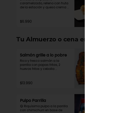
caramelizado, relleno con fruta 
de la estación y queso crema 
con salsa chocolate.
$6.990
Tu Almuerzo o cena en Minami.
Salmón grille a lo pobre
Rico y fresco salmón a la 
parrilla con papas fritas, 2 
huevos fritos y cebolla 
caramelizada
$13.990
Pulpo Parrilla
😋 Riquísimo pulpo a la parrilla 
con chimichurri en base de 