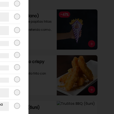
-
41
%
Cono M (Mediano)
Cono de 200gr de papitas fritas 
naturales.

Agrega tu extra preferido como

Cheddar, carne mechada, a lo 
pobre

y mucho mas....
$2.000
$3.400
Bastones Pollo crispy
(6uni)
6 bastones de pollo frito con 
salsa golf.-
$7.000
ma
Trutitos BBQ (6uni)