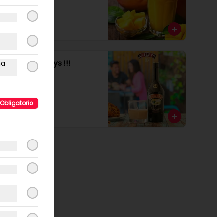
$4.990
NUEVO : Baileys !!!
ma
Obligatorio
$5.990