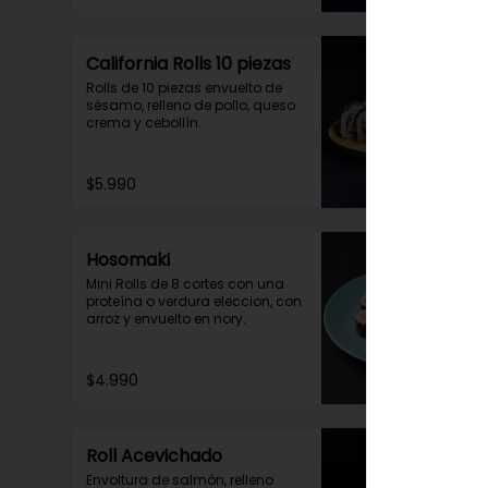
California Rolls 10 piezas
Rolls de 10 piezas envuelto de 
sésamo, relleno de pollo, queso 
crema y cebollín.
$5.990
Hosomaki
Mini Rolls de 8 cortes con una 
proteína o verdura eleccion, con 
arroz y envuelto en nory.
$4.990
Roll Acevichado
Envoltura de salmón, relleno 