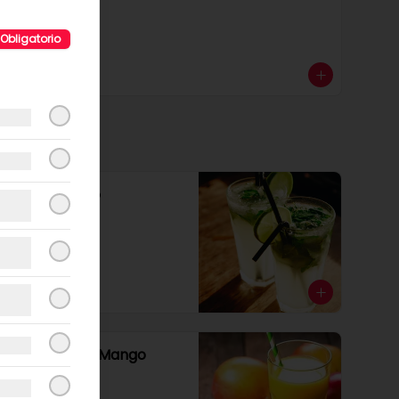
Obligatorio
$5.990
Mojito clásico
$6.990
Jugo natural Mango