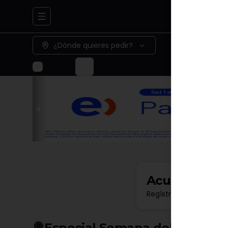
Abrir menu de navegación
¿Dónde quieres pedir?
Acumula
Min
Regístrate, gana punt
🍭Especial Semana del NIño ( a )