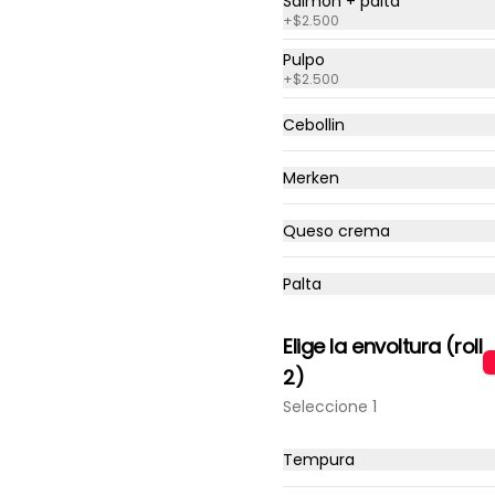
Salmón + palta
+
$2.500
Pulpo
+
$2.500
Cebollin
Merken
Queso crema
Palta
Elige la envoltura (roll
2)
ami Puntos
Seleccione 1
os con tus compras y canjealos por productos y más
Tempura
🎁​