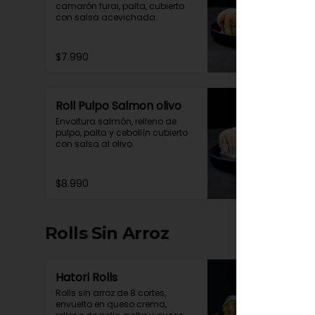
camarón furai, palta, cubierto 
con salsa acevichada.
$7.990
Roll Pulpo Salmon olivo
Envoltura salmón, relleno de 
pulpo, palta y cebollín cubierto 
con salsa al olivo.
$8.990
Rolls Sin Arroz
Hatori Rolls
Rolls sin arroz de 8 cortes, 
envuelto en queso crema, 