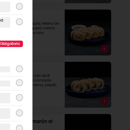
Crispy Roll
ma
Envoltura de tempura, relleno de 
palta, salmón y queso crema 
cubierto con salsa tare.
Obligatorio
$7.990
Mix avocado
Mix Avocado con rolls de 8 
cortes relleno con camarón 
tempura, queso crema, cebollín 
envuelto en palta y salmón, 
cubierto con salsa acevichada 
y toques de merquén.
$8.990
Roll Pulpo Camarón al
olivo.