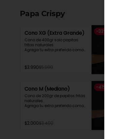
Papa Crispy
-
33
%
Cono XG (Extra Grande)
Cono de 400gr solo papitas 
fritas naturales

Agrega tu extra preferido como

Cheddar, carne mechada, a lo 
pobre

y mucho mas....
$3.990
$5.990
-
41
%
Cono M (Mediano)
Cono de 200gr de papitas fritas 
naturales.

Agrega tu extra preferido como

Cheddar, carne mechada, a lo 
pobre

y mucho mas....
$2.000
$3.400