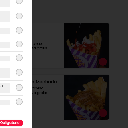
Cono Grande
Salchipapa
Con extra de Mayonesa, 
ketchup o mostaza gratis
$4.990
Cono Mediano Mechada
ma
Con extra de Mayonesa, 
ketchup o mostaza gratis
$4.900
Obligatorio