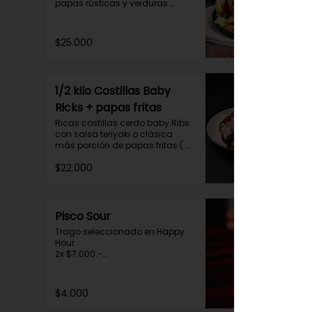
papas rústicas y verduras 
salteadas.

 Para compartir tres personas 
aprox.
$25.000
1/2 kilo Costillas Baby
Ricks + papas fritas
Ricas costillas cerdo baby Ribs 
con salsa teriyaki o clásica 
más porción de papas fritas ( 
para dos personas)
$22.000
Pisco Sour
Trago seleccionado en Happy 
Hour

2x $7.000.-

de 20:30 a 00:30hrs.
$4.000