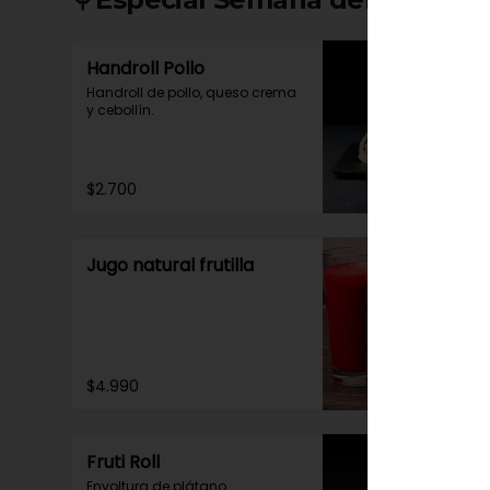
Handroll Pollo
Handroll de pollo, queso crema 
y cebollín.
$2.700
Jugo natural frutilla
$4.990
Fruti Roll
Envoltura de plátano 