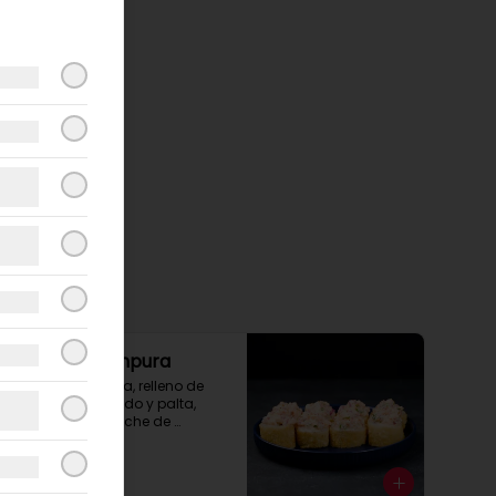
Roll Furai Tempura
Envoltura tempura, relleno de 
camarón apanado y palta, 
cubierto con ceviche de 
salmón.
$8.500