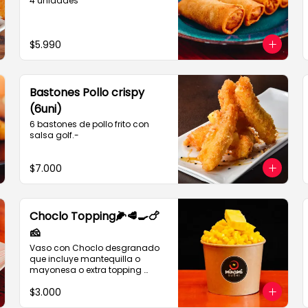
4 unidades
$5.990
Bastones Pollo crispy
(6uni)
6 bastones de pollo frito con 
salsa golf.-
$7.000
Choclo Topping🌽🥩🍳🍗
🧀
Vaso con Choclo desgranado 
que incluye mantequilla o 
mayonesa o extra topping 
desde $ 900

$3.000
CARNE MECHADA 
