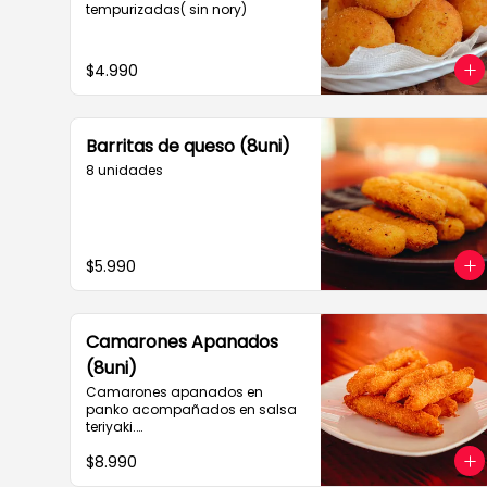
tempurizadas( sin nory)
$4.990
Barritas de queso (8uni)
8 unidades
$5.990
Camarones Apanados
(8uni)
Camarones apanados en 
panko acompañados en salsa 
teriyaki.

8 unidades
$8.990