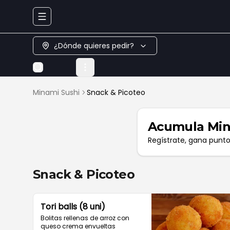
Abrir menu de navegación
¿Dónde quieres pedir?
Minami Sushi
Snack & Picoteo
Acumula
Min
Regístrate, gana punt
Snack & Picoteo
Tori balls (8 uni)
Bolitas rellenas de arroz con 
queso crema envueltas 