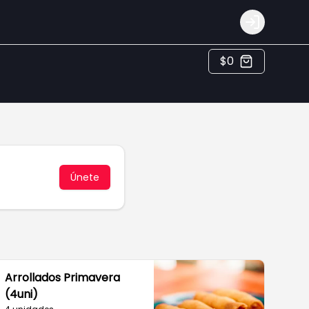
Login
$0
Únete
Arrollados Primavera
(4uni)