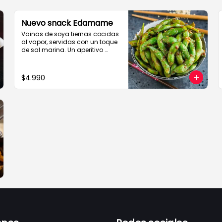
POLLO STROGONOFF

SALSA CHEDDAR

A LO POBRE

Nuevo snack Edamame
CEBOLLA CARAMELIZADA

Vainas de soya tiernas cocidas 
TRUTOS BBQ
al vapor, servidas con un toque 
de sal marina. Un aperitivo 
saludable y delicioso, lleno de 
proteínas y fibra, ideal para 
acompañar tus comidas. 
$4.990
Disfrútalas al estilo tradicional 
japonés, comiéndolas 
directamente de la vaina.