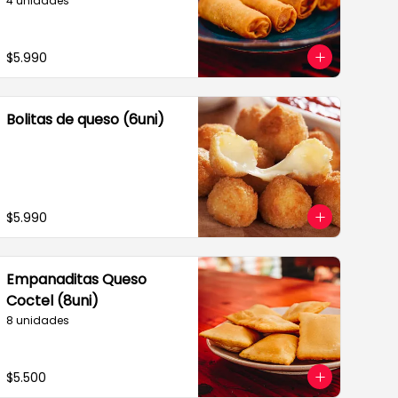
4 unidades
$5.990
Bolitas de queso (6uni)
$5.990
Empanaditas Queso
Coctel (8uni)
8 unidades
$5.500