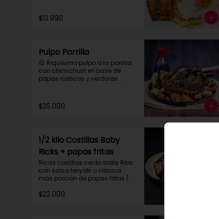
$13.990
Pulpo Parrilla
😋 Riquísimo pulpo a la parrilla 
con chimichurri en base de 
papas rústicas y verduras 
salteadas.

 Para compartir tres personas 
aprox.
$25.000
1/2 kilo Costillas Baby
Ricks + papas fritas
Ricas costillas cerdo baby Ribs 
con salsa teriyaki o clásica 
más porción de papas fritas ( 
para dos personas)
$22.000