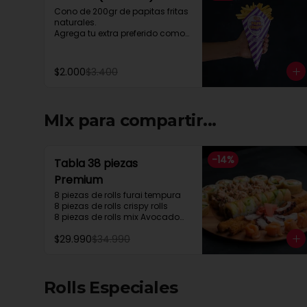
Cono de 200gr de papitas fritas 
naturales.

Agrega tu extra preferido como

Cheddar, carne mechada, a lo 
pobre

y mucho mas....
$2.000
$3.400
MIx para compartir...
-
14
%
Tabla 38 piezas
Premium
8 piezas de rolls furai tempura

8 piezas de rolls crispy rolls

8 piezas de rolls mix Avocado

5 cortes sashimi Salmon

$29.990
$34.990
5 cortes sashimi pulpo

4 camarón apanados
Rolls Especiales