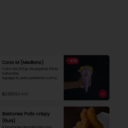
-
41
%
Cono M (Mediano)
Cono de 200gr de papitas fritas 
naturales.

Agrega tu extra preferido como

Cheddar, carne mechada, a lo 
pobre

y mucho mas....
$2.000
$3.400
Bastones Pollo crispy
(6uni)
6 bastones de pollo frito con 