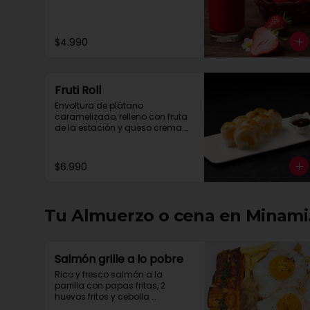
$4.990
Fruti Roll
Envoltura de plátano 
caramelizado, relleno con fruta 
de la estación y queso crema 
con salsa chocolate.
$6.990
Tu Almuerzo o cena en Minami.
Salmón grille a lo pobre
Rico y fresco salmón a la 
parrilla con papas fritas, 2 
huevos fritos y cebolla 
caramelizada