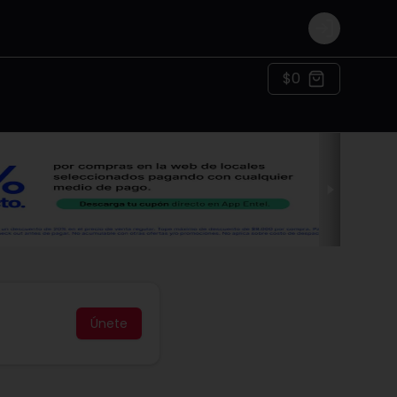
Login
$0
Únete