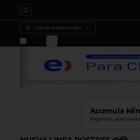
Abrir menu de navegación
¿Dónde quieres pedir?
Acumula
Min
Regístrate, gana punt
NUEVA LINEA POSTRES 🍰😍