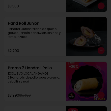
$3.500
Hand Roll Junior
Handroll Junior relleno de queso 
gauda, jamón sandwich, sin nori y 
tempurizado.
$2.700
-
26
%
Promo 2 Handroll Pollo
EXCLUSVO LOCAL ANGAMOS

2 Handrolls de pollo, queso crema, 
cebollín y nori.
$3.990
$5.400