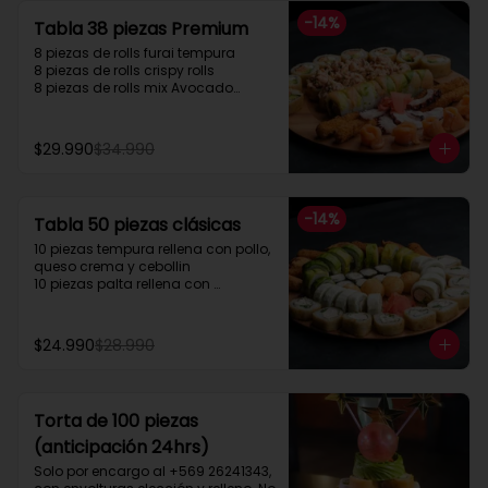
solicitarlo en los comentarios para 
-
14
%
Tabla 38 piezas Premium
el envío de forma gratuita.”
8 piezas de rolls furai tempura

8 piezas de rolls crispy rolls

8 piezas de rolls mix Avocado

5 cortes sashimi Salmon

5 cortes sashimi pulpo

4 camarón apanados
$29.990
$34.990
-
14
%
Tabla 50 piezas clásicas
10 piezas tempura rellena con pollo, 
queso crema y cebollin

10 piezas palta rellena con 
camarón queso y cebollin

10 piezas queso rellena con pollo, 
palta y cebollin

$24.990
$28.990
4 gyosas pollo y cerdo

4 bolitas queso

4 barritas de queso

8 piezas hosomaki pollo
Torta de 100 piezas
(anticipación 24hrs)
Solo por encargo al +569 26241343, 