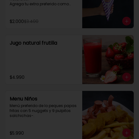
Agrega tu extra preferido como

Cheddar, carne mechada, a lo 
pobre

y mucho mas....
$2.000
$3.400
Jugo natural frutilla
$4.990
Menu Niños
Menú preferido de lo peques papas 
fritas con 5 nuggets y 9 pulpitos 
salchichas-.
$5.990