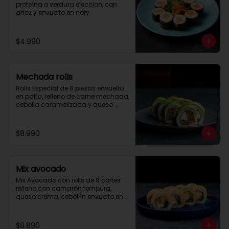
proteína o verdura eleccion, con 
arroz y envuelto en nory.
$4.990
Mechada rolls
Rolls Especial de 8 piezas envuelto 
en palta, relleno de carne mechada, 
cebolla caramelizada y queso 
crema.

Se recomienda con salsa spice.
$8.990
Mix avocado
Mix Avocado con rolls de 8 cortes 
relleno con camarón tempura, 
queso crema, cebollín envuelto en 
palta y salmón, cubierto con salsa 
acevichada y toques de merquén.
$8.990