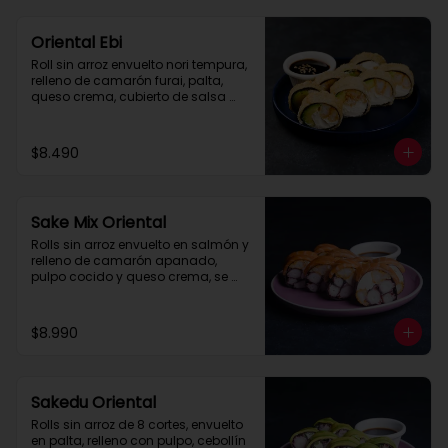
Oriental Ebi
Roll sin arroz envuelto nori tempura, 
relleno de camarón furai, palta, 
queso crema, cubierto de salsa 
Tare.
$8.490
Sake Mix Oriental
Rolls sin arroz envuelto en salmón y 
relleno de camarón apanado, 
pulpo cocido y queso crema, se 
recomienda con salsa 
acevichada.
$8.990
Sakedu Oriental
Rolls sin arroz de 8 cortes, envuelto 
en palta, relleno con pulpo, cebollín 