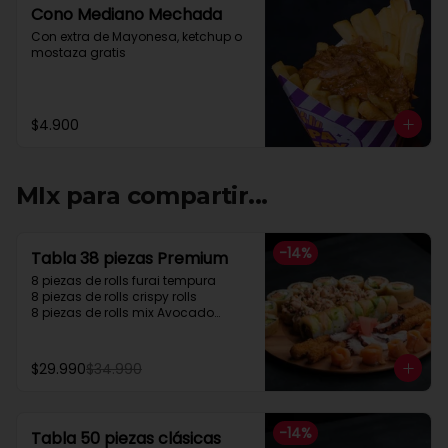
Cono Mediano Mechada
Con extra de Mayonesa, ketchup o 
mostaza gratis
$4.900
MIx para compartir...
-
14
%
Tabla 38 piezas Premium
8 piezas de rolls furai tempura

8 piezas de rolls crispy rolls

8 piezas de rolls mix Avocado

5 cortes sashimi Salmon

5 cortes sashimi pulpo

4 camarón apanados
$29.990
$34.990
-
14
%
Tabla 50 piezas clásicas