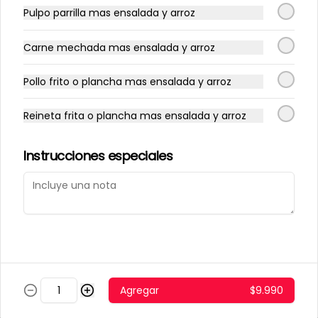
Pulpo parrilla mas ensalada y arroz
Ramen Pollo
Caldo Japonés de pollo.
Carne mechada mas ensalada y arroz
Pollo frito o plancha mas ensalada y arroz
$6.990
Reineta frita o plancha mas ensalada y arroz
Ramen Camaron
Instrucciones especiales
Caldo Japonés de camarón.
$8.700
Ramen Vegetariano
Agregar
$9.990
Caldo Japonés sin proteina.