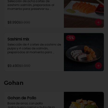
Selección de ocho cortes de 
sashimi salmón, preparados al 
momento para preservar su 
frescura y textura natural.
$8.990
$9.990
-
5
%
Sashimi mix
Selección de 4 cortes de sashimi de 
pulpo y 4 cortes de salmón, 
preparados al momento para 
preservar su frescura y textura 
natural.
$9.490
$9.990
Gohan
Gohan de Pollo
Base de arroz, con pollo 
,palta,queso crema y fruta de la 