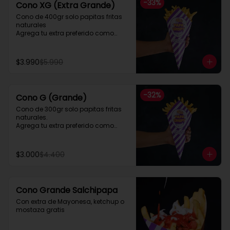
-
33
%
Cono XG (Extra Grande)
Cono de 400gr solo papitas fritas 
naturales

Agrega tu extra preferido como

Cheddar, carne mechada, a lo 
pobre

y mucho mas....
$3.990
$5.990
-
32
%
Cono G (Grande)
Cono de 300gr solo papitas fritas 
naturales.

Agrega tu extra preferido como

Cheddar, carne mechada, a lo 
pobre

y mucho mas....
$3.000
$4.400
Cono Grande Salchipapa
Con extra de Mayonesa, ketchup o 
mostaza gratis