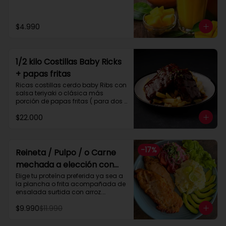
$4.990
1/2 kilo Costillas Baby Ricks
+ papas fritas
Ricas costillas cerdo baby Ribs con 
salsa teriyaki o clásica más 
porción de papas fritas ( para dos 
personas)
$22.000
-
17
%
Reineta / Pulpo / o Carne
mechada a elección con
ensalada surtida y arroz
Elige tu proteína preferida ya sea a 
la plancha o frita acompañada de 
ensalada surtida con arroz.

_ Pulpo parrilla  ( 200 gramos )

$9.990
$11.990
_ Reineta frita o plancha

_ Pollo frito o plancha

_ Carne mechada