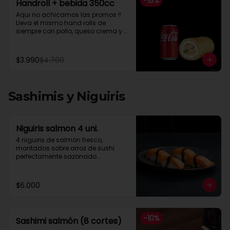
-
15
%
Handroll + bebida 350cc
Aqui no achicamos las promos !! 
Lleva el mismo hand rolls de 
siempre con pollo, queso crema y 
cebollin mas una Coca Cola lata 
de 350 cc segun stockcebollín
$3.990
$4.700
Sashimis y Niguiris
Niguiris salmon 4 uni.
4 niguiris de salmón fresco, 
montados sobre arroz de sushi 
perfectamente sazonado.

Una combinación simple, 
equilibrada y llena de sabor, ideal 
para quienes disfrutan la esencia 
$6.000
del sushi sin distracciones.
-
10
%
Sashimi salmón (8 cortes)