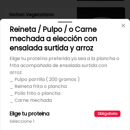
Gohan Vegetariano
Gohan en base de arroz sushi, 
cubierto en queso crema y palta en 
Reineta / Pulpo / o Carne
cubos con cebollin adornado con 
una frutilla.
mechada a elección con
ensalada surtida y arroz
$6.500
Elige tu proteína preferida ya sea a la plancha o
frita acompañada de ensalada surtida con
Gohan de Salmón
arroz.
Gohan Salmón

Base de arroz, palta, queso crema y 
_ Pulpo parrilla ( 200 gramos )
fruta de la estación.
_ Reineta frita o plancha
_ Pollo frito o plancha
$9.990
_ Carne mechada
Elige tu proteina
Obligatorio
Ramen.
Seleccione 1