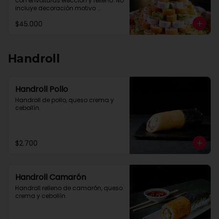
con envolturas elección y relleno. No 
incluye decoración motivo 
celebración y solo por encargo de 
$45.000
un dia a otro.

Máximo 30 queso crema relleno o 
envoltura

Maximo 30 paltas relleno o 
envoltura

Handroll
Salmon,camaron y pulpo se 
cobran como extra

Reservas al Whastsapp +56 9 
26241343
Handroll Pollo
Handroll de pollo, queso crema y 
cebollín.
$2.700
Handroll Camarón
Handroll relleno de camarón, queso 
crema y cebollín.