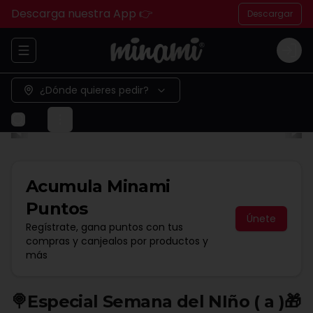
Descarga nuestra App 👉
Descargar
Abrir menu de navegación
Logi
¿Dónde quieres pedir?
Acumula
Minami
Puntos
Únete
Regístrate, gana puntos con tus
compras y canjealos por productos y
más
🍭Especial Semana del NIño ( a )🎁​