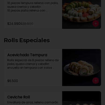
10 piezas tempura rellena con pollo, 
queso crema y cebollin

10 piezas palta rellena con 
camarón queso y cebollin

10 piezas queso rellena con pollo, 
palta y cebollin

$24.990
$28.990
4 gyosas pollo y cerdo

4 bolitas queso

4 barritas de queso

8 piezas hosomaki pollo
Rolls Especiales
Acevichado Tempura
Rolls especial de 8 piezas relleno de 
pollo, queso crema y cebollin 
envuelto en tempura con salsa 
acevichada.
$6.500
Ceviche Roll
Envoltura de arroz, relleno camarón 