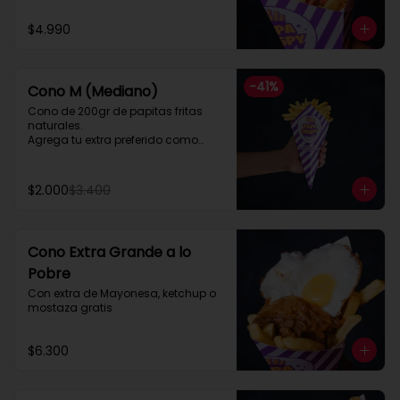
$4.990
-
41
%
Cono M (Mediano)
Cono de 200gr de papitas fritas 
naturales.

Agrega tu extra preferido como

Cheddar, carne mechada, a lo 
pobre

y mucho mas....
$2.000
$3.400
Cono Extra Grande a lo
Pobre
Con extra de Mayonesa, ketchup o 
mostaza gratis
$6.300