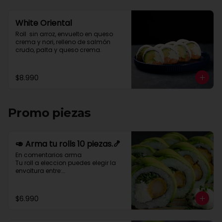
White Oriental
Roll  sin arroz, envuelto en queso 
crema y nori, relleno de salmón 
crudo, palta y queso crema.
$8.990
Promo piezas
🥑 Arma tu rolls 10 piezas.🍤
En comentarios arma 

Tu roll a eleccion puedes elegir la 
envoltura entre:

Palta- queso crema- cebollin-
merken-nory-sesamo-nory-
salmon - pulpo o tempura

$6.990
Para relleno puedes elegir entre:

Pollo-camaron-kanikama-palta-
queso crema-cebollin-