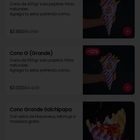
Cono de 400gr solo papitas fritas 
naturales

Agrega tu extra preferido como

Cheddar, carne mechada, a lo 
pobre

y mucho mas....
$3.990
$5.990
-
32
%
Cono G (Grande)
Cono de 300gr solo papitas fritas 
naturales.

Agrega tu extra preferido como

Cheddar, carne mechada, a lo 
pobre

y mucho mas....
$3.000
$4.400
Cono Grande Salchipapa
Con extra de Mayonesa, ketchup o 
mostaza gratis