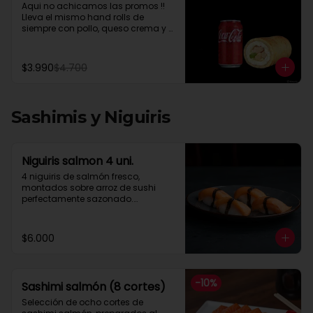
Aqui no achicamos las promos !! 
Lleva el mismo hand rolls de 
siempre con pollo, queso crema y 
cebollin mas una Coca Cola lata 
de 350 cc segun stockcebollín
$3.990
$4.700
Sashimis y Niguiris
Niguiris salmon 4 uni.
4 niguiris de salmón fresco, 
montados sobre arroz de sushi 
perfectamente sazonado.

Una combinación simple, 
equilibrada y llena de sabor, ideal 
para quienes disfrutan la esencia 
$6.000
del sushi sin distracciones.
-
10
%
Sashimi salmón (8 cortes)
Selección de ocho cortes de 