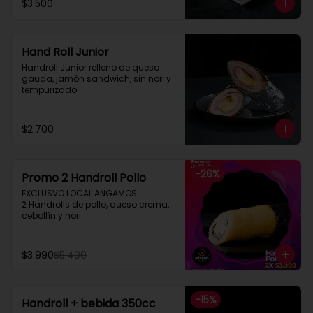
$3.500
Hand Roll Junior
Handroll Junior relleno de queso 
gauda, jamón sandwich, sin nori y 
tempurizado.
$2.700
-
26
%
Promo 2 Handroll Pollo
EXCLUSVO LOCAL ANGAMOS

2 Handrolls de pollo, queso crema, 
cebollín y nori.
$3.990
$5.400
-
15
%
Handroll + bebida 350cc