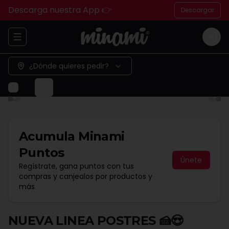
Descarga nuestra App 👉
Descargar
Abrir menu de navegación
Logi
¿Dónde quieres pedir?
Acumula
Minami
Puntos
Únete
Regístrate, gana puntos con tus
compras y canjealos por productos y
más
NUEVA LINEA POSTRES 🍰😍