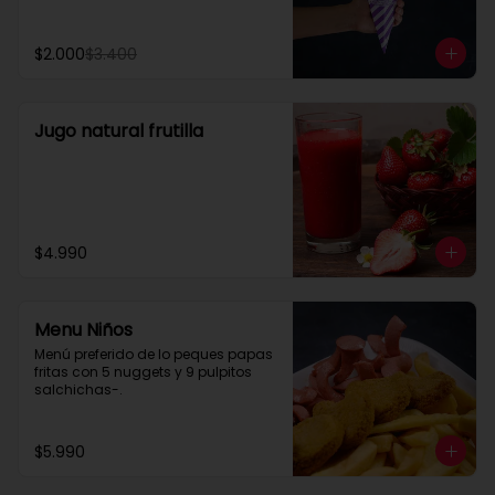
Cheddar, carne mechada, a lo 
pobre

y mucho mas....
$2.000
$3.400
Jugo natural frutilla
$4.990
Menu Niños
Menú preferido de lo peques papas 
fritas con 5 nuggets y 9 pulpitos 
salchichas-.
$5.990