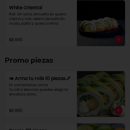
White Oriental
Roll  sin arroz, envuelto en queso 
crema y nori, relleno de salmón 
crudo, palta y queso crema.
$8.990
Promo piezas
🥑 Arma tu rolls 10 piezas.🍤
En comentarios arma 

Tu roll a eleccion puedes elegir la 
envoltura entre:

Palta- queso crema- cebollin-
merken-nory-sesamo-nory-
salmon - pulpo o tempura

$6.990
Para relleno puedes elegir entre:

Pollo-camaron-kanikama-palta-
queso crema-cebollin-
champiñon-palmito-pimenton.
