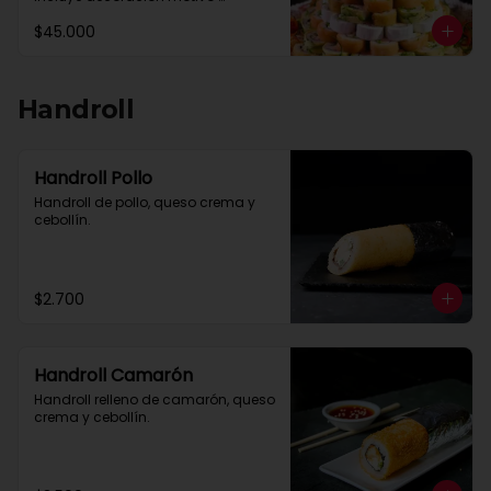
celebración y solo por encargo de 
$45.000
un dia a otro.

Máximo 30 queso crema relleno o 
envoltura

Maximo 30 paltas relleno o 
envoltura

Handroll
Salmon,camaron y pulpo se 
cobran como extra

Reservas al Whastsapp +56 9 
26241343
Handroll Pollo
Handroll de pollo, queso crema y 
cebollín.
$2.700
Handroll Camarón
Handroll relleno de camarón, queso 
crema y cebollín.