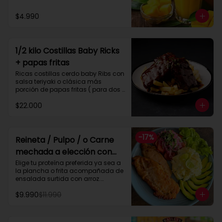
$4.990
1/2 kilo Costillas Baby Ricks
+ papas fritas
Ricas costillas cerdo baby Ribs con 
salsa teriyaki o clásica más 
porción de papas fritas ( para dos 
personas)
$22.000
-
17
%
Reineta / Pulpo / o Carne
mechada a elección con
ensalada surtida y arroz
Elige tu proteína preferida ya sea a 
la plancha o frita acompañada de 
ensalada surtida con arroz.

_ Pulpo parrilla  ( 200 gramos )

$9.990
$11.990
_ Reineta frita o plancha

_ Pollo frito o plancha

_ Carne mechada