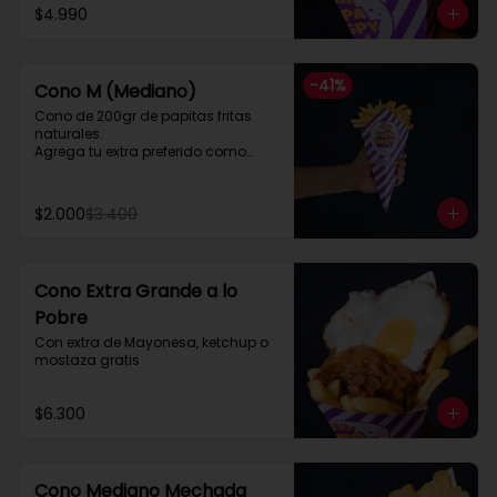
$4.990
-
41
%
Cono M (Mediano)
Cono de 200gr de papitas fritas 
naturales.

Agrega tu extra preferido como

Cheddar, carne mechada, a lo 
pobre

y mucho mas....
$2.000
$3.400
Cono Extra Grande a lo
Pobre
Con extra de Mayonesa, ketchup o 
mostaza gratis
$6.300
Cono Mediano Mechada