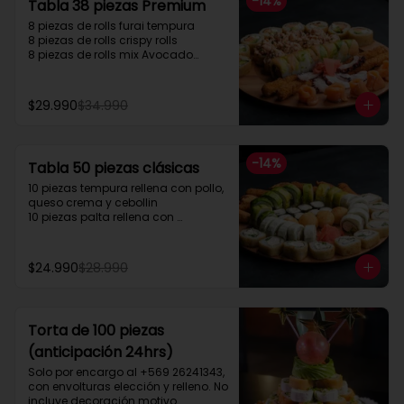
-
14
%
Tabla 38 piezas Premium
el envío de forma gratuita.”
8 piezas de rolls furai tempura

8 piezas de rolls crispy rolls

8 piezas de rolls mix Avocado

5 cortes sashimi Salmon

5 cortes sashimi pulpo

4 camarón apanados
$29.990
$34.990
-
14
%
Tabla 50 piezas clásicas
10 piezas tempura rellena con pollo, 
queso crema y cebollin

10 piezas palta rellena con 
camarón queso y cebollin

10 piezas queso rellena con pollo, 
palta y cebollin

$24.990
$28.990
4 gyosas pollo y cerdo

4 bolitas queso

4 barritas de queso

8 piezas hosomaki pollo
Torta de 100 piezas
(anticipación 24hrs)
Solo por encargo al +569 26241343, 
con envolturas elección y relleno. No 
incluye decoración motivo 