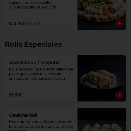
queso crema y cebollin

10 piezas palta rellena con 
camarón queso y cebollin

10 piezas queso rellena con pollo, 
palta y cebollin

$24.990
$28.990
4 gyosas pollo y cerdo

4 bolitas queso

4 barritas de queso

8 piezas hosomaki pollo
Rolls Especiales
Acevichado Tempura
Rolls especial de 8 piezas relleno de 
pollo, queso crema y cebollin 
envuelto en tempura con salsa 
acevichada.
$6.500
Ceviche Roll
Envoltura de arroz, relleno camarón 
furai, palta, cubierto con ceviche de 