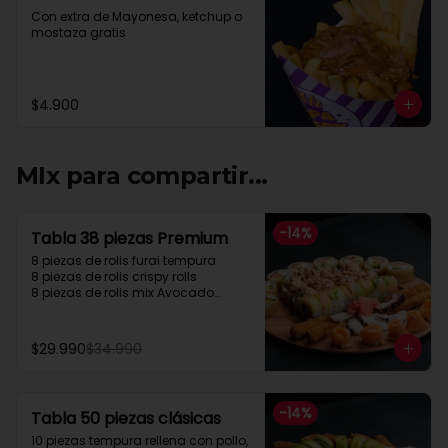
Con extra de Mayonesa, ketchup o 
mostaza gratis
$4.900
MIx para compartir...
-
14
%
Tabla 38 piezas Premium
8 piezas de rolls furai tempura

8 piezas de rolls crispy rolls

8 piezas de rolls mix Avocado

5 cortes sashimi Salmon

5 cortes sashimi pulpo

4 camarón apanados
$29.990
$34.990
-
14
%
Tabla 50 piezas clásicas
10 piezas tempura rellena con pollo, 