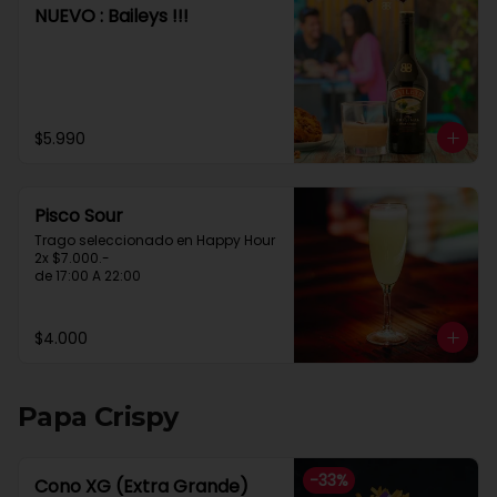
NUEVO : Baileys !!!
$5.990
Pisco Sour
Trago seleccionado en Happy Hour

2x $7.000.-

de 17:00 A 22:00
$4.000
Papa Crispy
-
33
%
Cono XG (Extra Grande)