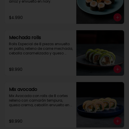
arroz y envuelto en nory.
$4.990
Mechada rolls
Rolls Especial de 8 piezas envuelto 
en palta, relleno de carne mechada, 
cebolla caramelizada y queso 
crema.

Se recomienda con salsa spice.
$8.990
Mix avocado
Mix Avocado con rolls de 8 cortes 
relleno con camarón tempura, 
queso crema, cebollín envuelto en 
palta y salmón, cubierto con salsa 
acevichada y toques de merquén.
$8.990