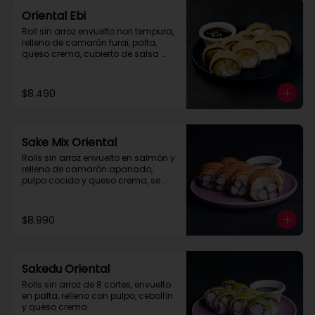
Oriental Ebi
Roll sin arroz envuelto nori tempura, 
relleno de camarón furai, palta, 
queso crema, cubierto de salsa 
Tare.
$8.490
Sake Mix Oriental
Rolls sin arroz envuelto en salmón y 
relleno de camarón apanado, 
pulpo cocido y queso crema, se 
recomienda con salsa 
acevichada.
$8.990
Sakedu Oriental
Rolls sin arroz de 8 cortes, envuelto 
en palta, relleno con pulpo, cebollín 
y queso crema.