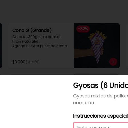
-
32
%
Cono G (Grande)
Cono de 300gr solo papitas 
fritas naturales.

Agrega tu extra preferido como

Cheddar, carne mechada, a lo 
pobre

y mucho mas....
$3.000
$4.400
Cono Extra Grande a lo
Gyosas (6 Unid
Pobre
Gyosas mixtas de pollo,
Con extra de Mayonesa, 
ketchup o mostaza gratis
camarón
$6.300
Instrucciones especia