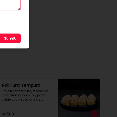
$6.990
Roll Furai Tempura
Envoltura tempura, relleno de 
camarón apanado y palta, 
cubierto con ceviche de 
salmón.
$8.500