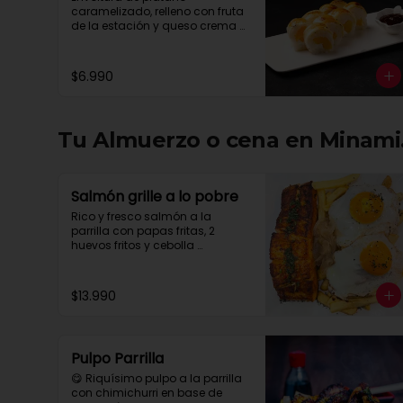
caramelizado, relleno con fruta 
de la estación y queso crema 
con salsa chocolate.
$6.990
Tu Almuerzo o cena en Minami.
Salmón grille a lo pobre
Rico y fresco salmón a la 
parrilla con papas fritas, 2 
huevos fritos y cebolla 
caramelizada
$13.990
Pulpo Parrilla
😋 Riquísimo pulpo a la parrilla 
con chimichurri en base de 