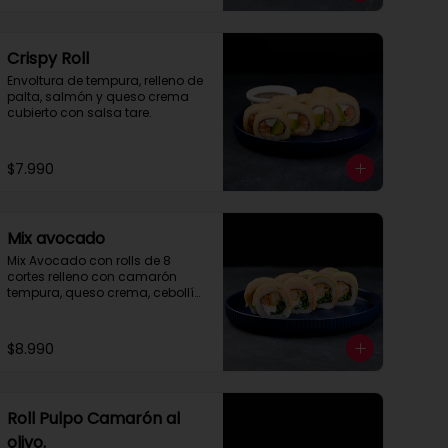
Crispy Roll
Envoltura de tempura, relleno de 
palta, salmón y queso crema 
cubierto con salsa tare.
$7.990
Mix avocado
Mix Avocado con rolls de 8 
cortes relleno con camarón 
tempura, queso crema, cebollín 
envuelto en palta y salmón, 
cubierto con salsa acevichada 
y toques de merquén.
$8.990
Roll Pulpo Camarón al
olivo.