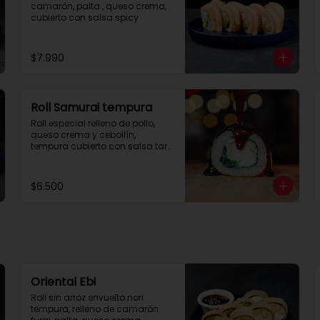
camarón, palta , queso crema, 
cubierto con salsa spicy
$7.990
Roll Samurai tempura
Roll especial relleno de pollo, 
queso crema y cebollín, 
tempura cubierto con salsa tare 
con corte de 8 piezas.
$6.500
Oriental Ebi
Roll sin arroz envuelto nori 
tempura, relleno de camarón 