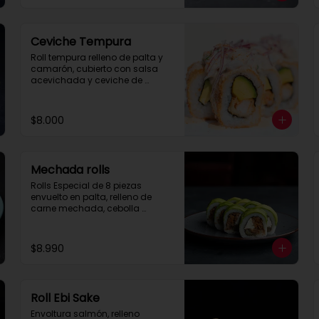
Ceviche Tempura
Roll tempura relleno de palta y 
camarón, cubierto con salsa 
acevichada y ceviche de 
pescado.
$8.000
Mechada rolls
Rolls Especial de 8 piezas 
envuelto en palta, relleno de 
carne mechada, cebolla 
caramelizada y queso crema.

Se recomienda con salsa spice.
$8.990
Roll Ebi Sake
Envoltura salmón, relleno 