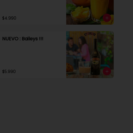
$4.990
NUEVO : Baileys !!!
$5.990