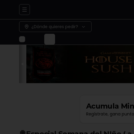
Abrir menu de navegación
¿Dónde quieres pedir?
Acumula
Min
Regístrate, gana punt
🍭Especial Semana del NIño ( a )