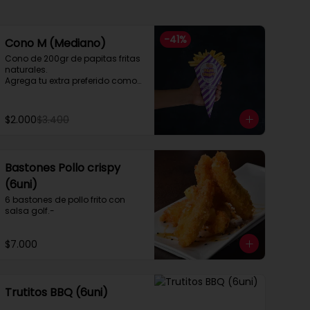
-
41
%
Cono M (Mediano)
Cono de 200gr de papitas fritas 
naturales.

Agrega tu extra preferido como

Cheddar, carne mechada, a lo 
pobre

y mucho mas....
$2.000
$3.400
Bastones Pollo crispy
(6uni)
6 bastones de pollo frito con 
salsa golf.-
$7.000
Trutitos BBQ (6uni)