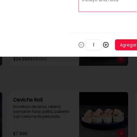
-
14
%
Tabla 50 piezas clásicas
10 piezas tempura rellena con 
pollo, queso crema y cebollin

10 piezas palta rellena con 
Agregar
camarón queso y cebollin

10 piezas queso rellena con 
pollo, palta y cebollin

$24.990
$28.990
4 gyosas pollo y cerdo

4 bolitas queso

4 barritas de queso

8 piezas hosomaki pollo
Ceviche Roll
Envoltura de arroz, relleno 
camarón furai, palta, cubierto 
con ceviche de pescado.
$7.990