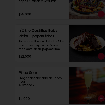
papas rústicas y verduras 
salteadas.

 Para compartir tres personas 
aprox.
$25.000
1/2 kilo Costillas Baby
Ricks + papas fritas
Ricas costillas cerdo baby Ribs 
con salsa teriyaki o clásica 
más porción de papas fritas ( 
para dos personas)
$22.000
Pisco Sour
Trago seleccionado en Happy 
Hour

2x $7.000.-

de 20:30 a 00:30hrs.
$4.000