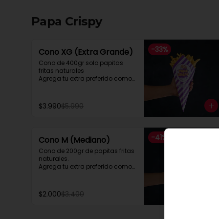
Papa Crispy
-
33
%
Cono XG (Extra Grande)
Cono de 400gr solo papitas 
fritas naturales

Agrega tu extra preferido como

Cheddar, carne mechada, a lo 
pobre

y mucho mas....
$3.990
$5.990
-
41
%
Cono M (Mediano)
Cono de 200gr de papitas fritas 
naturales.

Agrega tu extra preferido como

Cheddar, carne mechada, a lo 
pobre

y mucho mas....
$2.000
$3.400