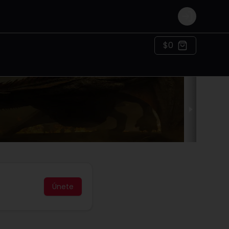
Login
$0
Únete