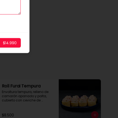
$14.990
Roll Furai Tempura
Envoltura tempura, relleno de 
camarón apanado y palta, 
cubierto con ceviche de 
salmón.
$8.500