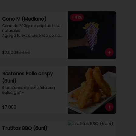
-
41
%
Cono M (Mediano)
Cono de 200gr de papitas fritas 
naturales.

Agrega tu extra preferido como

Cheddar, carne mechada, a lo 
pobre

y mucho mas....
$2.000
$3.400
Bastones Pollo crispy
(6uni)
6 bastones de pollo frito con 
salsa golf.-
$7.000
Trutitos BBQ (6uni)