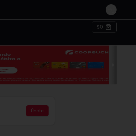
Login
$0
Únete