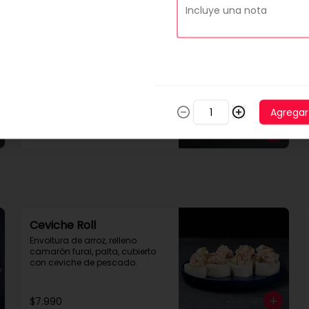
-
14
%
Tabla 50 piezas clásicas
10 piezas tempura rellena con 
pollo, queso crema y cebollin

10 piezas palta rellena con 
camarón queso y cebollin

Agregar
10 piezas queso rellena con 
pollo, palta y cebollin

$24.990
$28.990
4 gyosas pollo y cerdo

4 bolitas queso

4 barritas de queso

8 piezas hosomaki pollo
Ceviche Roll
Envoltura de arroz, relleno 
camarón furai, palta, cubierto 
con ceviche de pescado.
$7.990