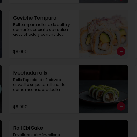
Ceviche Tempura
Roll tempura relleno de palta y 
camarón, cubierto con salsa 
acevichada y ceviche de 
pescado.
$8.000
Mechada rolls
Rolls Especial de 8 piezas 
envuelto en palta, relleno de 
carne mechada, cebolla 
caramelizada y queso crema.

Se recomienda con salsa spice.
$8.990
Roll Ebi Sake
Envoltura salmón, relleno 