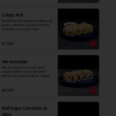
Crispy Roll
Envoltura de tempura, relleno de 
palta, salmón y queso crema 
cubierto con salsa tare.
$7.990
Mix avocado
Mix Avocado con rolls de 8 
cortes relleno con camarón 
tempura, queso crema, cebollín 
envuelto en palta y salmón, 
cubierto con salsa acevichada 
y toques de merquén.
$8.990
Roll Pulpo Camarón al
olivo.