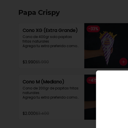
Papa Crispy
-
33
%
Cono XG (Extra Grande)
Cono de 400gr solo papitas 
fritas naturales

Agrega tu extra preferido como

Cheddar, carne mechada, a lo 
pobre

y mucho mas....
$3.990
$5.990
-
41
%
Cono M (Mediano)
Cono de 200gr de papitas fritas 
naturales.

Agrega tu extra preferido como

Cheddar, carne mechada, a lo 
pobre

y mucho mas....
$2.000
$3.400