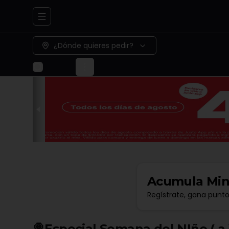
Abrir menu de navegación
¿Dónde quieres pedir?
Acumula
Min
Regístrate, gana punt
🍭Especial Semana del NIño ( a )