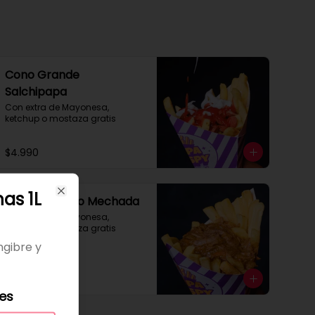
Cono Grande
Salchipapa
Con extra de Mayonesa, 
ketchup o mostaza gratis
$4.990
as 1L
Cono Mediano Mechada
Close
Con extra de Mayonesa, 
ketchup o mostaza gratis
ngibre y
$4.900
les