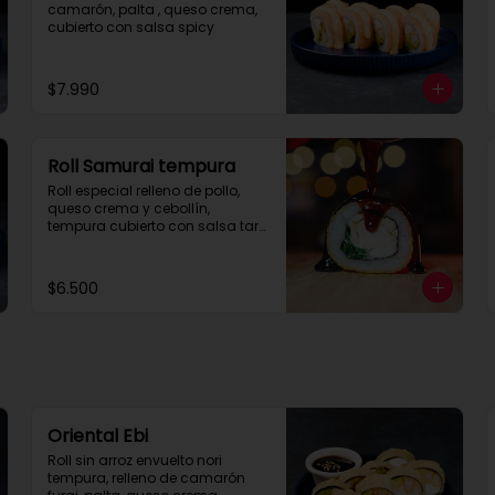
camarón, palta , queso crema, 
cubierto con salsa spicy
$7.990
Roll Samurai tempura
Roll especial relleno de pollo, 
queso crema y cebollín, 
tempura cubierto con salsa tare 
con corte de 8 piezas.
$6.500
Oriental Ebi
Roll sin arroz envuelto nori 
tempura, relleno de camarón 