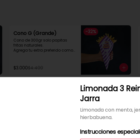
-
32
%
Cono G (Grande)
Cono de 300gr solo papitas 
fritas naturales.

Agrega tu extra preferido como

Cheddar, carne mechada, a lo 
pobre

y mucho mas....
$3.000
$4.400
Limonada 3 Rein
Cono Extra Grande a lo
Jarra
Pobre
Con extra de Mayonesa, 
Limonada con menta, je
ketchup o mostaza gratis
hierbabuena.
$6.300
Instrucciones especia