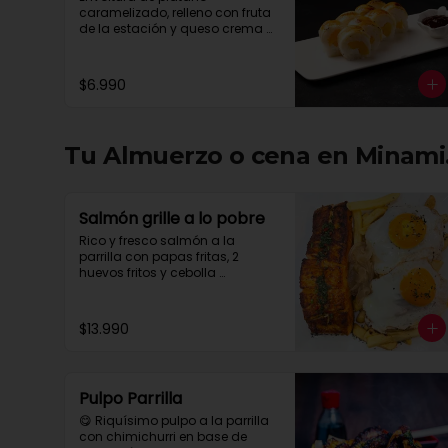
caramelizado, relleno con fruta 
de la estación y queso crema 
con salsa chocolate.
$6.990
Tu Almuerzo o cena en Minami.
Salmón grille a lo pobre
Rico y fresco salmón a la 
parrilla con papas fritas, 2 
huevos fritos y cebolla 
caramelizada
$13.990
Pulpo Parrilla
😋 Riquísimo pulpo a la parrilla 
con chimichurri en base de 