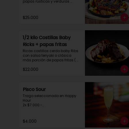
papas rústicas y verduras 
salteadas.

 Para compartir tres personas 
aprox.
$25.000
1/2 kilo Costillas Baby
Ricks + papas fritas
Ricas costillas cerdo baby Ribs 
con salsa teriyaki o clásica 
más porción de papas fritas ( 
para dos personas)
$22.000
Pisco Sour
Trago seleccionado en Happy 
Hour

2x $7.000.-

de 20:30 a 00:30hrs.
$4.000