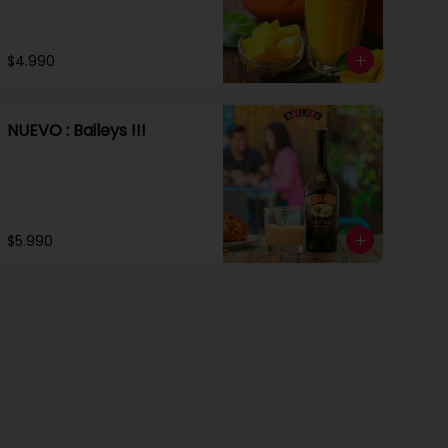
$4.990
NUEVO : Baileys !!!
$5.990