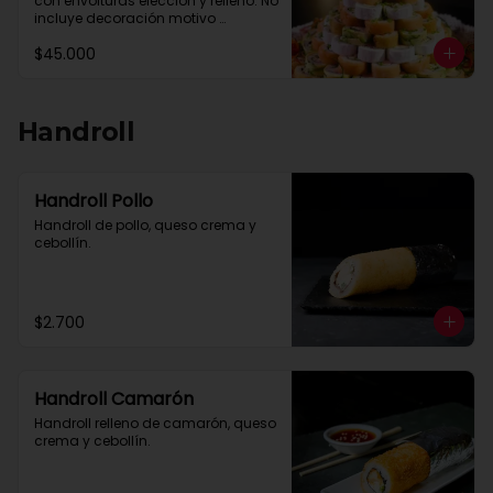
con envolturas elección y relleno. No 
incluye decoración motivo 
celebración y solo por encargo de 
$45.000
un dia a otro.

Máximo 30 queso crema relleno o 
envoltura

Maximo 30 paltas relleno o 
envoltura

Handroll
Salmon,camaron y pulpo se 
cobran como extra

Reservas al Whastsapp +56 9 
26241343
Handroll Pollo
Handroll de pollo, queso crema y 
cebollín.
$2.700
Handroll Camarón
Handroll relleno de camarón, queso 
crema y cebollín.