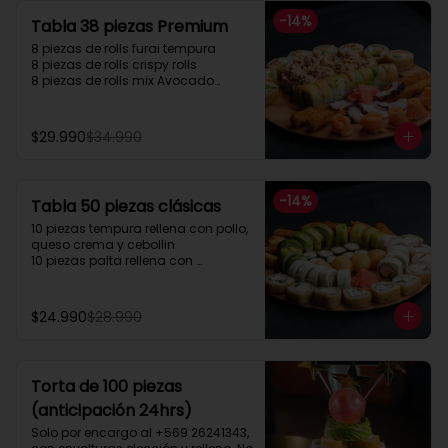
solicitarlo en los comentarios para 
-
14
%
Tabla 38 piezas Premium
el envío de forma gratuita.”
8 piezas de rolls furai tempura

8 piezas de rolls crispy rolls

8 piezas de rolls mix Avocado

5 cortes sashimi Salmon

5 cortes sashimi pulpo

4 camarón apanados
$29.990
$34.990
-
14
%
Tabla 50 piezas clásicas
10 piezas tempura rellena con pollo, 
queso crema y cebollin

10 piezas palta rellena con 
camarón queso y cebollin

10 piezas queso rellena con pollo, 
palta y cebollin

$24.990
$28.990
4 gyosas pollo y cerdo

4 bolitas queso

4 barritas de queso

8 piezas hosomaki pollo
Torta de 100 piezas
(anticipación 24hrs)
Solo por encargo al +569 26241343, 