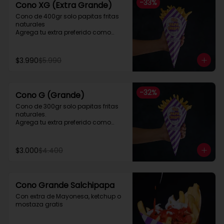
-
33
%
Cono XG (Extra Grande)
Cono de 400gr solo papitas fritas 
naturales

Agrega tu extra preferido como

Cheddar, carne mechada, a lo 
pobre

y mucho mas....
$3.990
$5.990
-
32
%
Cono G (Grande)
Cono de 300gr solo papitas fritas 
naturales.

Agrega tu extra preferido como

Cheddar, carne mechada, a lo 
pobre

y mucho mas....
$3.000
$4.400
Cono Grande Salchipapa
Con extra de Mayonesa, ketchup o 
mostaza gratis