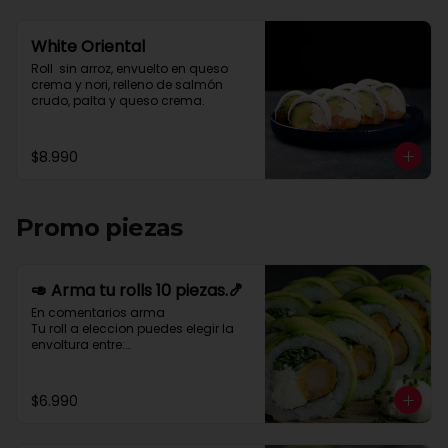
White Oriental
Roll  sin arroz, envuelto en queso 
crema y nori, relleno de salmón 
crudo, palta y queso crema.
$8.990
Promo piezas
🥑 Arma tu rolls 10 piezas.🍤
En comentarios arma 

Tu roll a eleccion puedes elegir la 
envoltura entre:

Palta- queso crema- cebollin-
merken-nory-sesamo-nory-
salmon - pulpo o tempura

$6.990
Para relleno puedes elegir entre:

Pollo-camaron-kanikama-palta-
queso crema-cebollin-