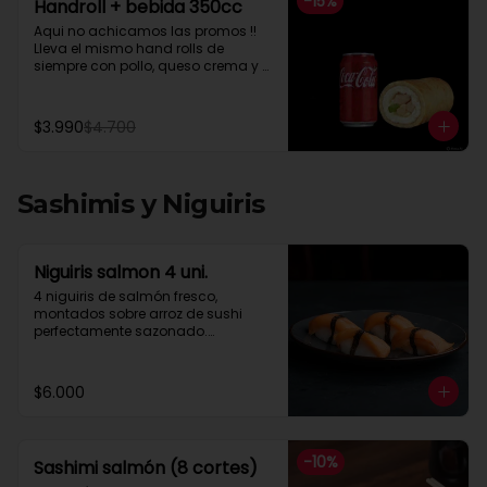
-
15
%
Handroll + bebida 350cc
Aqui no achicamos las promos !! 
Lleva el mismo hand rolls de 
siempre con pollo, queso crema y 
cebollin mas una Coca Cola lata 
de 350 cc segun stockcebollín
$3.990
$4.700
Sashimis y Niguiris
Niguiris salmon 4 uni.
4 niguiris de salmón fresco, 
montados sobre arroz de sushi 
perfectamente sazonado.

Una combinación simple, 
equilibrada y llena de sabor, ideal 
para quienes disfrutan la esencia 
$6.000
del sushi sin distracciones.
-
10
%
Sashimi salmón (8 cortes)