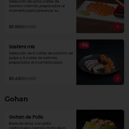
Selección de ocho cortes de 
sashimi salmón, preparados al 
momento para preservar su 
frescura y textura natural.
$8.990
$9.990
-
5
%
Sashimi mix
Selección de 4 cortes de sashimi de 
pulpo y 4 cortes de salmón, 
preparados al momento para 
preservar su frescura y textura 
natural.
$9.490
$9.990
Gohan
Gohan de Pollo
Base de arroz, con pollo 
,palta,queso crema y fruta de la 