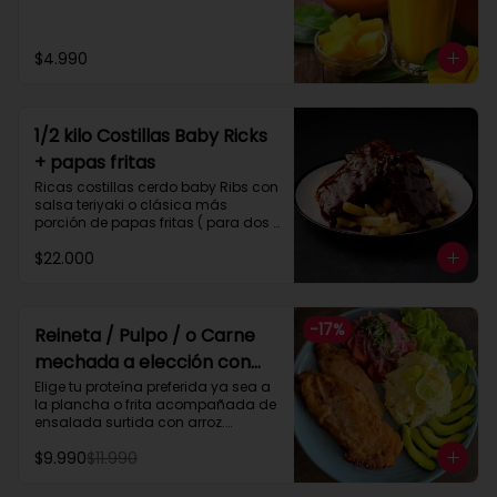
$4.990
1/2 kilo Costillas Baby Ricks
+ papas fritas
Ricas costillas cerdo baby Ribs con 
salsa teriyaki o clásica más 
porción de papas fritas ( para dos 
personas)
$22.000
-
17
%
Reineta / Pulpo / o Carne
mechada a elección con
ensalada surtida y arroz
Elige tu proteína preferida ya sea a 
la plancha o frita acompañada de 
ensalada surtida con arroz.

_ Pulpo parrilla  ( 200 gramos )

$9.990
$11.990
_ Reineta frita o plancha

_ Pollo frito o plancha

_ Carne mechada