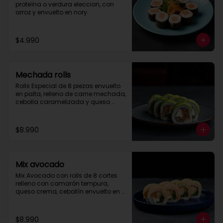
proteína o verdura eleccion, con 
arroz y envuelto en nory.
$4.990
Mechada rolls
Rolls Especial de 8 piezas envuelto 
en palta, relleno de carne mechada, 
cebolla caramelizada y queso 
crema.

Se recomienda con salsa spice.
$8.990
Mix avocado
Mix Avocado con rolls de 8 cortes 
relleno con camarón tempura, 
queso crema, cebollín envuelto en 
palta y salmón, cubierto con salsa 
acevichada y toques de merquén.
$8.990