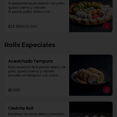
10 piezas tempura rellena con pollo, 
queso crema y cebollin

10 piezas palta rellena con 
camarón queso y cebollin

10 piezas queso rellena con pollo, 
palta y cebollin

$24.990
$28.990
4 gyosas pollo y cerdo

4 bolitas queso

4 barritas de queso

8 piezas hosomaki pollo
Rolls Especiales
Acevichado Tempura
Rolls especial de 8 piezas relleno de 
pollo, queso crema y cebollin 
envuelto en tempura con salsa 
acevichada.
$6.500
Ceviche Roll
Envoltura de arroz, relleno camarón 