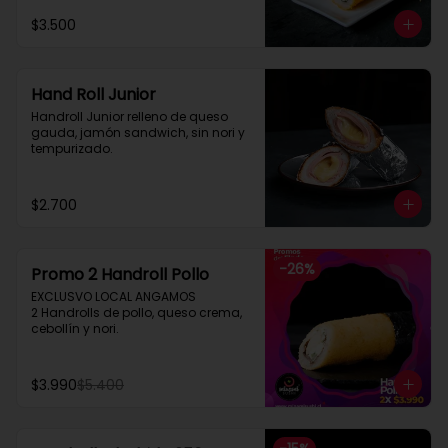
$3.500
Hand Roll Junior
Handroll Junior relleno de queso 
gauda, jamón sandwich, sin nori y 
tempurizado.
$2.700
-
26
%
Promo 2 Handroll Pollo
EXCLUSVO LOCAL ANGAMOS

2 Handrolls de pollo, queso crema, 
cebollín y nori.
$3.990
$5.400