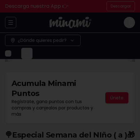
Descarga nuestra App 👉
Descargar
Abrir menu de navegación
Logi
¿Dónde quieres pedir?
Acumula
Minami
Puntos
Únete
Regístrate, gana puntos con tus
compras y canjealos por productos y
más
🍭Especial Semana del NIño ( a )🎁​