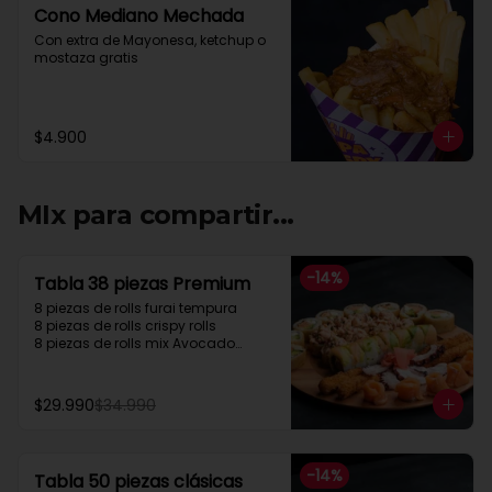
Cono Mediano Mechada
Con extra de Mayonesa, ketchup o 
mostaza gratis
$4.900
MIx para compartir...
-
14
%
Tabla 38 piezas Premium
8 piezas de rolls furai tempura

8 piezas de rolls crispy rolls

8 piezas de rolls mix Avocado

5 cortes sashimi Salmon

5 cortes sashimi pulpo

4 camarón apanados
$29.990
$34.990
-
14
%
Tabla 50 piezas clásicas