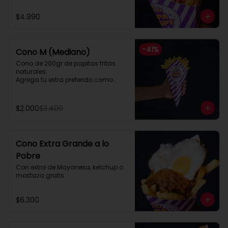
$4.990
-
41
%
Cono M (Mediano)
Cono de 200gr de papitas fritas 
naturales.

Agrega tu extra preferido como

Cheddar, carne mechada, a lo 
pobre

y mucho mas....
$2.000
$3.400
Cono Extra Grande a lo
Pobre
Con extra de Mayonesa, ketchup o 
mostaza gratis
$6.300