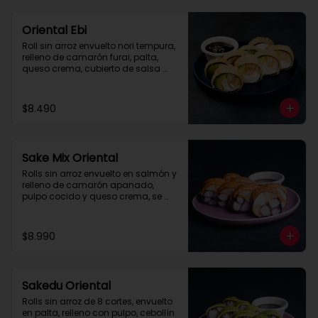
Oriental Ebi
Roll sin arroz envuelto nori tempura, 
relleno de camarón furai, palta, 
queso crema, cubierto de salsa 
Tare.
$8.490
Sake Mix Oriental
Rolls sin arroz envuelto en salmón y 
relleno de camarón apanado, 
pulpo cocido y queso crema, se 
recomienda con salsa 
acevichada.
$8.990
Sakedu Oriental
Rolls sin arroz de 8 cortes, envuelto 
en palta, relleno con pulpo, cebollín 