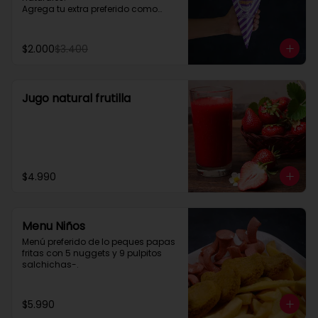
Agrega tu extra preferido como

Cheddar, carne mechada, a lo 
pobre

y mucho mas....
$2.000
$3.400
Jugo natural frutilla
$4.990
Menu Niños
Menú preferido de lo peques papas 
fritas con 5 nuggets y 9 pulpitos 
salchichas-.
$5.990