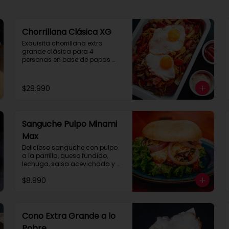
Chorrillana Clásica XG
Exquisita chorrillana extra 
grande clásica para 4 
personas en base de papas 
fritas, con salteado de carne, 
pollo, chorizo, vienesas, cebolla 
y dos huevos fritos con la 
$28.990
receta tradicional porteña. Un 
clásico para compartir.
Sanguche Pulpo Minami
Max
Delicioso sanguche con pulpo 
a la parrilla, queso fundido, 
lechuga, salsa acevichada y 
cebolla morada.
$8.990
Cono Extra Grande a lo
Pobre