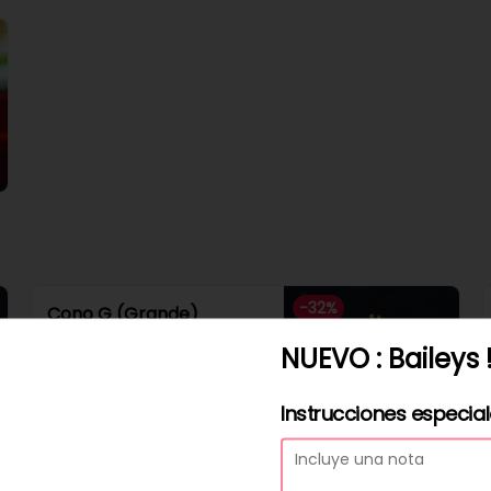
_ Pollo frito o plancha

_ Carne mechada
-
32
%
Cono G (Grande)
Cono de 300gr solo papitas 
NUEVO : Baileys !
fritas naturales.

Agrega tu extra preferido como

Cheddar, carne mechada, a lo 
pobre

Instrucciones especia
y mucho mas....
$3.000
$4.400