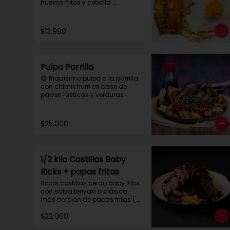
huevos fritos y cebolla 
caramelizada
$13.990
Pulpo Parrilla
😋 Riquísimo pulpo a la parrilla 
con chimichurri en base de 
papas rústicas y verduras 
salteadas.

 Para compartir tres personas 
aprox.
$25.000
1/2 kilo Costillas Baby
Ricks + papas fritas
Ricas costillas cerdo baby Ribs 
con salsa teriyaki o clásica 
más porción de papas fritas ( 
para dos personas)
$22.000