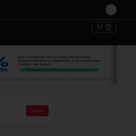
Login
$0
Únete