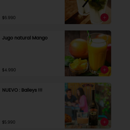
$6.990
Jugo natural Mango
$4.990
NUEVO : Baileys !!!
$5.990