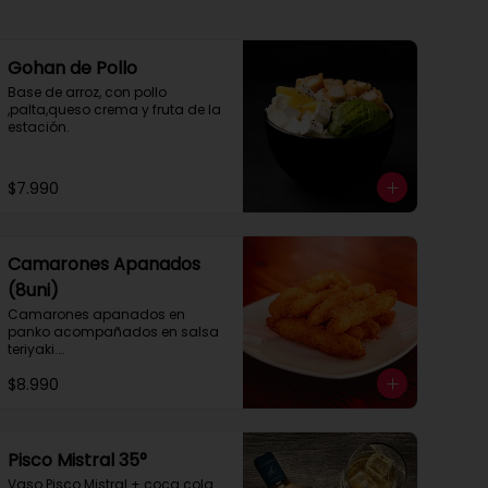
Gohan de Pollo
Base de arroz, con pollo 
,palta,queso crema y fruta de la 
estación.
$7.990
Camarones Apanados
(8uni)
Camarones apanados en 
panko acompañados en salsa 
teriyaki.

8 unidades
$8.990
Pisco Mistral 35°
Vaso Pisco Mistral + coca cola 