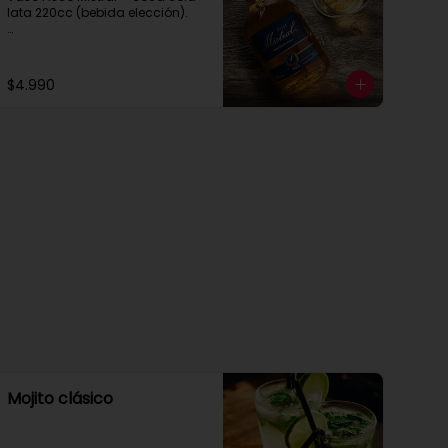
lata 220cc (bebida elección).

Trago seleccionado en Happy 
Hour

2x $10.000.-

$4.990
de 20:30 a 00:30hrs.
Mojito clásico