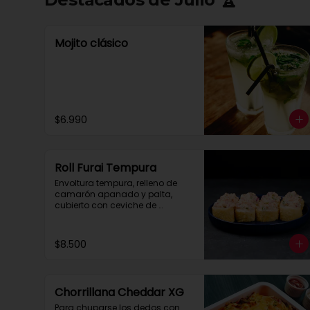
Mojito clásico
$6.990
Roll Furai Tempura
Envoltura tempura, relleno de 
camarón apanado y palta, 
cubierto con ceviche de 
salmón.
$8.500
Chorrillana Cheddar XG
Para chuparse los dedos con 