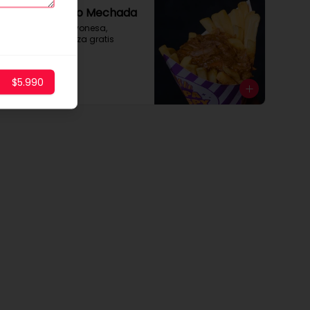
Cono Mediano Mechada
Con extra de Mayonesa, 
ketchup o mostaza gratis
$5.990
$4.900