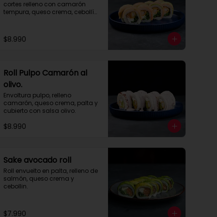
cortes relleno con camarón 
tempura, queso crema, cebollín 
envuelto en palta y salmón, 
cubierto con salsa acevichada 
y toques de merquén.
$8.990
Roll Pulpo Camarón al
olivo.
Envoltura pulpo, relleno 
camarón, queso crema, palta y 
cubierto con salsa olivo.
$8.990
Sake avocado roll
Roll envuelto en palta, relleno de 
salmón, queso crema y 
cebollin.
$7.990