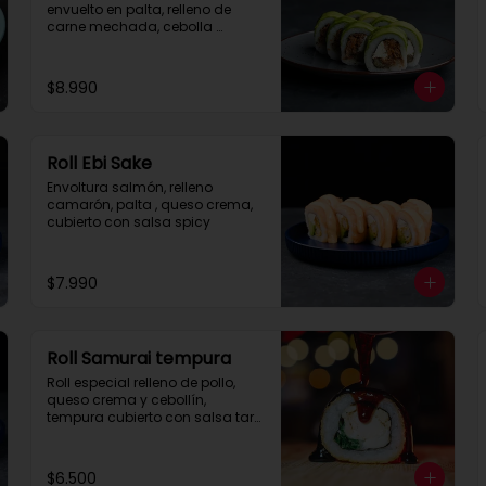
envuelto en palta, relleno de 
carne mechada, cebolla 
caramelizada y queso crema.

Se recomienda con salsa spice.
$8.990
Roll Ebi Sake
Envoltura salmón, relleno 
camarón, palta , queso crema, 
cubierto con salsa spicy
$7.990
Roll Samurai tempura
Roll especial relleno de pollo, 
queso crema y cebollín, 
tempura cubierto con salsa tare 
con corte de 8 piezas.
$6.500