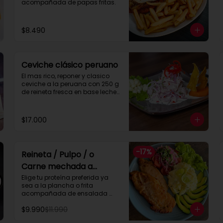
acompañada de papas fritas.
$8.490
Ceviche clásico peruano
El mas rico, reponer y clasico 
ceviche a la peruana con 250 g 
de reineta fresca en base leche 
tigre con maiz y papa camote.
$17.000
-
17
%
Reineta / Pulpo / o
Carne mechada a
elección con ensalada
Elige tu proteína preferida ya 
sea a la plancha o frita 
surtida y arroz
acompañada de ensalada 
surtida con arroz.

$9.990
$11.990
_ Pulpo parrilla  ( 200 gramos )

_ Reineta frita o plancha
