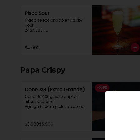
Pisco Sour
Trago seleccionado en Happy 
Hour

2x $7.000.-

de 20:30 a 00:30hrs.
$4.000
Papa Crispy
-
33
%
Cono XG (Extra Grande)
Cono de 400gr solo papitas 
fritas naturales

Agrega tu extra preferido como

Cheddar, carne mechada, a lo 
pobre

y mucho mas....
$3.990
$5.990