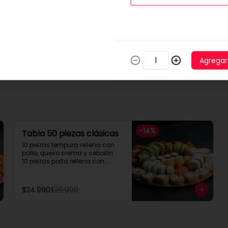
Cono Extra Grande a lo
Pobre
Con extra de Mayonesa, 
ketchup o mostaza gratis
Agregar
$6.300
-
14
%
Tabla 50 piezas clásicas
10 piezas tempura rellena con 
pollo, queso crema y cebollin

10 piezas palta rellena con 
camarón queso y cebollin

10 piezas queso rellena con 
pollo, palta y cebollin

$24.990
$28.990
4 gyosas pollo y cerdo

4 bolitas queso

4 barritas de queso

8 piezas hosomaki pollo