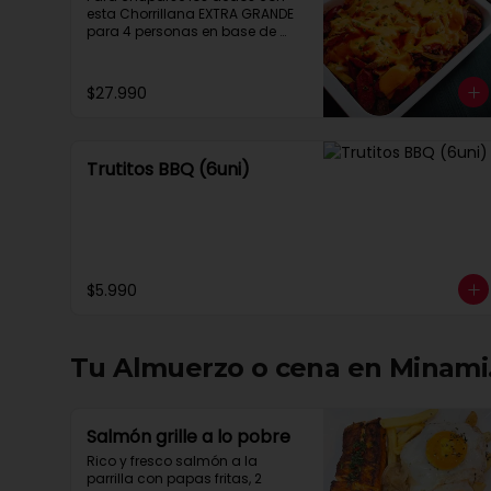
esta Chorrillana EXTRA GRANDE 
para 4 personas en base de 
papas fritas, con salteado de 
carne, pollo, chorizo, vienesas, 
cebolla, bañado en una 
$27.990
exquisita salsa cheddar.
Trutitos BBQ (6uni)
$5.990
Tu Almuerzo o cena en Minami.
Salmón grille a lo pobre
Rico y fresco salmón a la 
parrilla con papas fritas, 2 