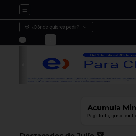
Abrir menu de navegación
¿Dónde quieres pedir?
Acumula
Min
Regístrate, gana punt
Destacados de Julio 🏆