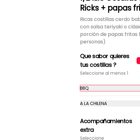
Ricks + papas fr
Ricas costillas cerdo ba
con salsa teriyaki o clá
-
32
%
Cono G (Grande)
porción de papas fritas 
Cono de 300gr solo papitas 
personas)
fritas naturales.

Agrega tu extra preferido como

Que sabor quieres
Cheddar, carne mechada, a lo 
pobre

tus costillas ?
y mucho mas....
$3.000
$4.400
Seleccione al menos 1
BBQ
Cono Extra Grande a lo
Pobre
A LA CHILENA
Con extra de Mayonesa, 
ketchup o mostaza gratis
Acompañamientos
$6.300
extra
Seleccione