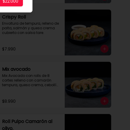
$22.000
Crispy Roll
Envoltura de tempura, relleno de 
palta, salmón y queso crema 
cubierto con salsa tare.
$7.990
Mix avocado
Mix Avocado con rolls de 8 
cortes relleno con camarón 
tempura, queso crema, cebollín 
envuelto en palta y salmón, 
cubierto con salsa acevichada 
y toques de merquén.
$8.990
Roll Pulpo Camarón al
olivo.