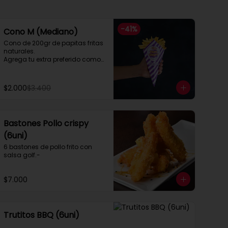
-
41
%
Cono M (Mediano)
Cono de 200gr de papitas fritas 
naturales.

Agrega tu extra preferido como

Cheddar, carne mechada, a lo 
pobre

y mucho mas....
$2.000
$3.400
Bastones Pollo crispy
(6uni)
6 bastones de pollo frito con 
salsa golf.-
$7.000
Trutitos BBQ (6uni)