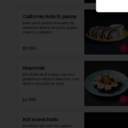
California Rolls 10 piezas
Rolls de 10 piezas envuelto de 
sésamo, relleno de pollo, queso 
crema y cebollín.
$5.990
Hosomaki
Mini Rolls de 8 cortes con una 
proteína o verdura eleccion, con 
arroz y envuelto en nory.
$4.990
Roll Acevichado
Envoltura de salmón, relleno 