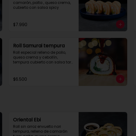
camarón, palta , queso crema, 
cubierto con salsa spicy
$7.990
Roll Samurai tempura
Roll especial relleno de pollo, 
queso crema y cebollín, 
tempura cubierto con salsa tare 
con corte de 8 piezas.
$6.500
Oriental Ebi
Roll sin arroz envuelto nori 
tempura, relleno de camarón 