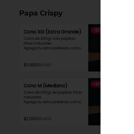
Papa Crispy
-
33
%
Cono XG (Extra Grande)
Cono de 400gr solo papitas 
fritas naturales

Agrega tu extra preferido como

Cheddar, carne mechada, a lo 
pobre

y mucho mas....
$3.990
$5.990
-
41
%
Cono M (Mediano)
Cono de 200gr de papitas fritas 
naturales.

Agrega tu extra preferido como

Cheddar, carne mechada, a lo 
pobre

y mucho mas....
$2.000
$3.400