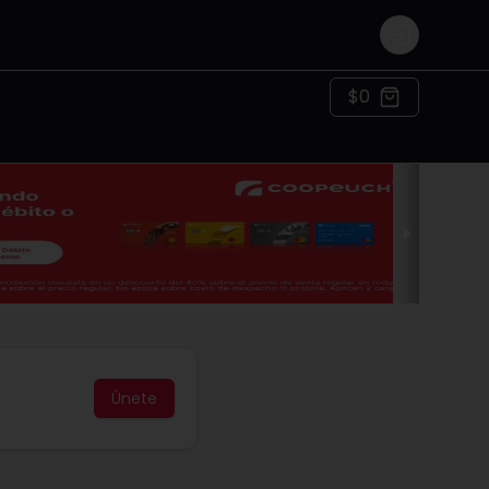
Login
$0
Únete