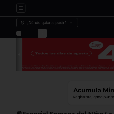
Abrir menu de navegación
¿Dónde quieres pedir?
Acumula
Min
Regístrate, gana punt
🍭Especial Semana del NIño ( a )