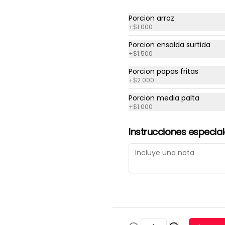
Porcion arroz
+
$1.000
-
14
%
Tabla 50 piezas clásicas
Porcion ensalda surtida
10 piezas tempura rellena con 
+
$1.500
pollo, queso crema y cebollin

10 piezas palta rellena con 
Porcion papas fritas
camarón queso y cebollin

+
$2.000
10 piezas queso rellena con 
pollo, palta y cebollin

$24.990
$28.990
Porcion media palta
4 gyosas pollo y cerdo

+
$1.000
4 bolitas queso

4 barritas de queso

8 piezas hosomaki pollo
Instrucciones especia
Ceviche Roll
Envoltura de arroz, relleno 
camarón furai, palta, cubierto 
con ceviche de pescado.
$7.990