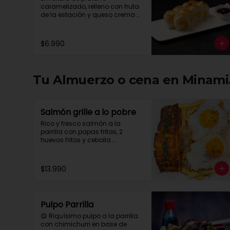
caramelizado, relleno con fruta 
de la estación y queso crema 
con salsa chocolate.
$6.990
Tu Almuerzo o cena en Minami.
Salmón grille a lo pobre
Rico y fresco salmón a la 
parrilla con papas fritas, 2 
huevos fritos y cebolla 
caramelizada
$13.990
Pulpo Parrilla
😋 Riquísimo pulpo a la parrilla 
con chimichurri en base de 