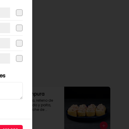
les
Roll Furai Tempura
Envoltura tempura, relleno de 
camarón apanado y palta, 
cubierto con ceviche de 
salmón.
$8.500