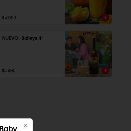
$4.990
NUEVO : Baileys !!!
$5.990
s Baby