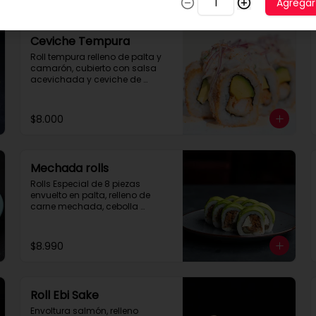
Agregar
Ceviche Tempura
Roll tempura relleno de palta y 
camarón, cubierto con salsa 
acevichada y ceviche de 
pescado.
$8.000
Mechada rolls
Rolls Especial de 8 piezas 
envuelto en palta, relleno de 
carne mechada, cebolla 
caramelizada y queso crema.

Se recomienda con salsa spice.
$8.990
Roll Ebi Sake
Envoltura salmón, relleno 