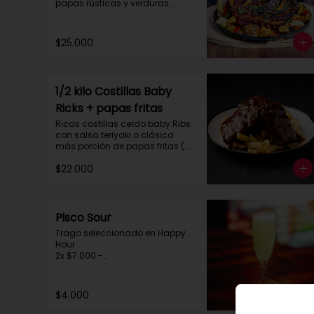
papas rústicas y verduras 
salteadas.

 Para compartir tres personas 
aprox.
$25.000
1/2 kilo Costillas Baby
Ricks + papas fritas
Ricas costillas cerdo baby Ribs 
con salsa teriyaki o clásica 
más porción de papas fritas ( 
para dos personas)
$22.000
Pisco Sour
Trago seleccionado en Happy 
Hour

2x $7.000.-

de 20:30 a 00:30hrs.
$4.000