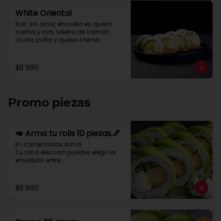
White Oriental
Roll  sin arroz, envuelto en queso 
crema y nori, relleno de salmón 
crudo, palta y queso crema.
$8.990
Promo piezas
🥑 Arma tu rolls 10 piezas.🍤
En comentarios arma 

Tu roll a eleccion puedes elegir la 
envoltura entre:

Palta- queso crema- cebollin-
merken-nory-sesamo-nory-
salmon - pulpo o tempura

$6.990
Para relleno puedes elegir entre:

Pollo-camaron-kanikama-palta-
queso crema-cebollin-
champiñon-palmito-pimenton.
