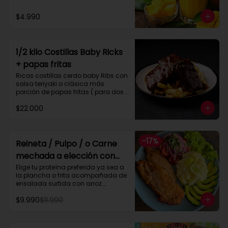
$4.990
1/2 kilo Costillas Baby Ricks
+ papas fritas
Ricas costillas cerdo baby Ribs con 
salsa teriyaki o clásica más 
porción de papas fritas ( para dos 
personas)
$22.000
-
17
%
Reineta / Pulpo / o Carne
mechada a elección con
ensalada surtida y arroz
Elige tu proteína preferida ya sea a 
la plancha o frita acompañada de 
ensalada surtida con arroz.

_ Pulpo parrilla  ( 200 gramos )

$9.990
$11.990
_ Reineta frita o plancha

_ Pollo frito o plancha

_ Carne mechada