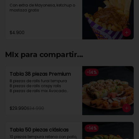
Con extra de Mayonesa, ketchup o 
mostaza gratis
$4.900
MIx para compartir...
-
14
%
Tabla 38 piezas Premium
8 piezas de rolls furai tempura

8 piezas de rolls crispy rolls

8 piezas de rolls mix Avocado

5 cortes sashimi Salmon

5 cortes sashimi pulpo

4 camarón apanados
$29.990
$34.990
-
14
%
Tabla 50 piezas clásicas
10 piezas tempura rellena con pollo, 