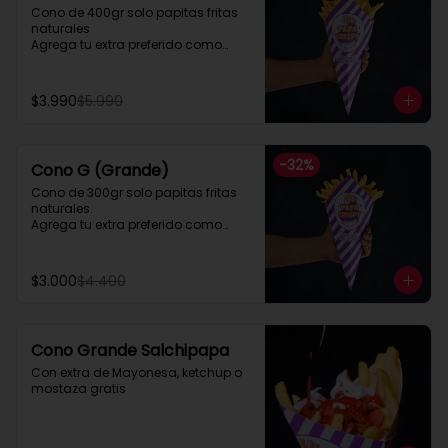
Cono de 400gr solo papitas fritas 
naturales

Agrega tu extra preferido como

Cheddar, carne mechada, a lo 
pobre

y mucho mas....
$3.990
$5.990
-
32
%
Cono G (Grande)
Cono de 300gr solo papitas fritas 
naturales.

Agrega tu extra preferido como

Cheddar, carne mechada, a lo 
pobre

y mucho mas....
$3.000
$4.400
Cono Grande Salchipapa
Con extra de Mayonesa, ketchup o 
mostaza gratis