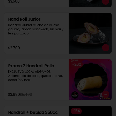
$3.500
Hand Roll Junior
Handroll Junior relleno de queso 
gauda, jamón sandwich, sin nori y 
tempurizado.
$2.700
-
26
%
Promo 2 Handroll Pollo
EXCLUSVO LOCAL ANGAMOS

2 Handrolls de pollo, queso crema, 
cebollín y nori.
$3.990
$5.400
-
15
%
Handroll + bebida 350cc