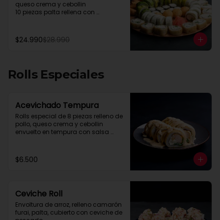
queso crema y cebollin

10 piezas palta rellena con 
camarón queso y cebollin

10 piezas queso rellena con pollo, 
palta y cebollin

$24.990
$28.990
4 gyosas pollo y cerdo

4 bolitas queso

4 barritas de queso

8 piezas hosomaki pollo
Rolls Especiales
Acevichado Tempura
Rolls especial de 8 piezas relleno de 
pollo, queso crema y cebollin 
envuelto en tempura con salsa 
acevichada.
$6.500
Ceviche Roll
Envoltura de arroz, relleno camarón 
furai, palta, cubierto con ceviche de 