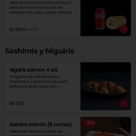
Aqui no achicamos las promos !! 
Lleva el mismo hand rolls de 
siempre con pollo, queso crema y 
cebollin mas una Coca Cola lata 
de 350 cc segun stockcebollín
$3.990
$4.700
Sashimis y Niguiris
Niguiris salmon 4 uni.
4 niguiris de salmón fresco, 
montados sobre arroz de sushi 
perfectamente sazonado.

Una combinación simple, 
equilibrada y llena de sabor, ideal 
para quienes disfrutan la esencia 
$6.000
del sushi sin distracciones.
-
10
%
Sashimi salmón (8 cortes)
Selección de ocho cortes de 