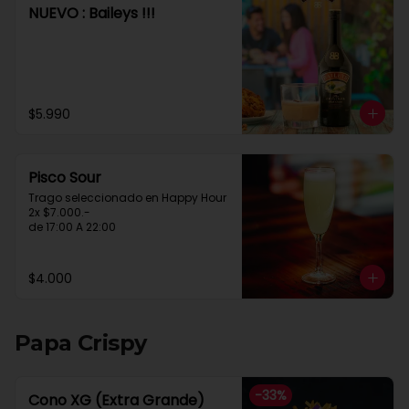
NUEVO : Baileys !!!
$5.990
Pisco Sour
Trago seleccionado en Happy Hour

2x $7.000.-

de 17:00 A 22:00
$4.000
Papa Crispy
-
33
%
Cono XG (Extra Grande)