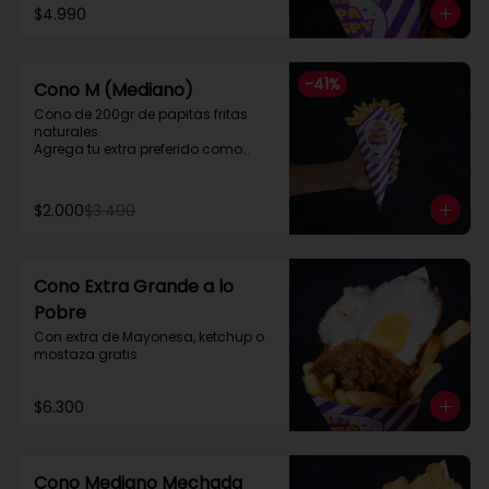
$4.990
-
41
%
Cono M (Mediano)
Cono de 200gr de papitas fritas 
naturales.

Agrega tu extra preferido como

Cheddar, carne mechada, a lo 
pobre

y mucho mas....
$2.000
$3.400
Cono Extra Grande a lo
Pobre
Con extra de Mayonesa, ketchup o 
mostaza gratis
$6.300
Cono Mediano Mechada