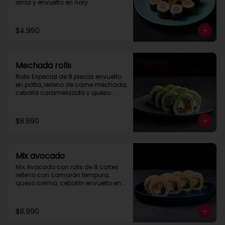
arroz y envuelto en nory.
$4.990
Mechada rolls
Rolls Especial de 8 piezas envuelto 
en palta, relleno de carne mechada, 
cebolla caramelizada y queso 
crema.

Se recomienda con salsa spice.
$8.990
Mix avocado
Mix Avocado con rolls de 8 cortes 
relleno con camarón tempura, 
queso crema, cebollín envuelto en 
palta y salmón, cubierto con salsa 
acevichada y toques de merquén.
$8.990