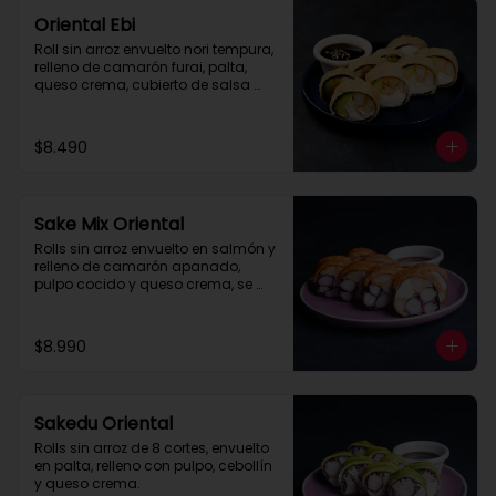
Oriental Ebi
Roll sin arroz envuelto nori tempura, 
relleno de camarón furai, palta, 
queso crema, cubierto de salsa 
Tare.
$8.490
Sake Mix Oriental
Rolls sin arroz envuelto en salmón y 
relleno de camarón apanado, 
pulpo cocido y queso crema, se 
recomienda con salsa 
acevichada.
$8.990
Sakedu Oriental
Rolls sin arroz de 8 cortes, envuelto 
en palta, relleno con pulpo, cebollín 
y queso crema.