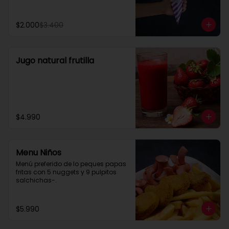
Cheddar, carne mechada, a lo 
pobre

y mucho mas....
$2.000
$3.400
Jugo natural frutilla
$4.990
Menu Niños
Menú preferido de lo peques papas 
fritas con 5 nuggets y 9 pulpitos 
salchichas-.
$5.990