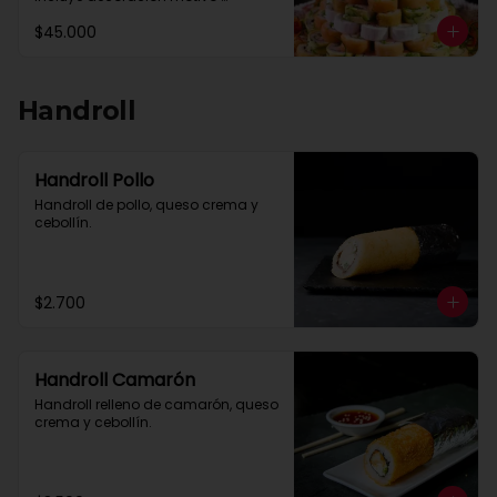
celebración y solo por encargo de 
$45.000
un dia a otro.

Máximo 30 queso crema relleno o 
envoltura

Maximo 30 paltas relleno o 
envoltura

Handroll
Salmon,camaron y pulpo se 
cobran como extra

Reservas al Whastsapp +56 9 
26241343
Handroll Pollo
Handroll de pollo, queso crema y 
cebollín.
$2.700
Handroll Camarón
Handroll relleno de camarón, queso 
crema y cebollín.