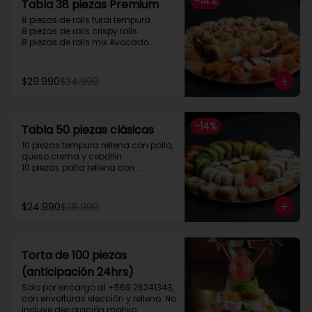
-
14
%
Tabla 38 piezas Premium
el envío de forma gratuita.”
8 piezas de rolls furai tempura

8 piezas de rolls crispy rolls

8 piezas de rolls mix Avocado

5 cortes sashimi Salmon

5 cortes sashimi pulpo

4 camarón apanados
$29.990
$34.990
-
14
%
Tabla 50 piezas clásicas
10 piezas tempura rellena con pollo, 
queso crema y cebollin

10 piezas palta rellena con 
camarón queso y cebollin

10 piezas queso rellena con pollo, 
palta y cebollin

$24.990
$28.990
4 gyosas pollo y cerdo

4 bolitas queso

4 barritas de queso

8 piezas hosomaki pollo
Torta de 100 piezas
(anticipación 24hrs)
Solo por encargo al +569 26241343, 
con envolturas elección y relleno. No 
incluye decoración motivo 