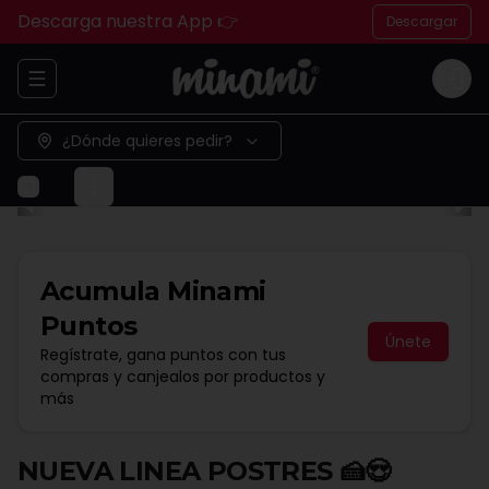
Descarga nuestra App 👉
Descargar
Abrir menu de navegación
Logi
¿Dónde quieres pedir?
Acumula
Minami
Puntos
Únete
Regístrate, gana puntos con tus
compras y canjealos por productos y
más
NUEVA LINEA POSTRES 🍰😍